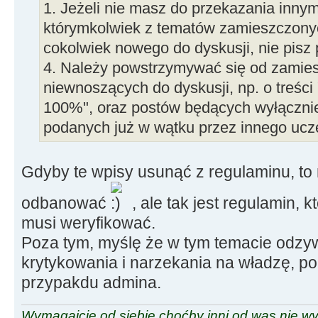
1. Jeżeli nie masz do przekazania innym
którymkolwiek z tematów zamieszczonyc
cokolwiek nowego do dyskusji, nie pisz 
4. Należy powstrzymywać się od zamies
niewnoszących do dyskusji, np. o treści 
100%", oraz postów będących wyłącznie
podanych już w wątku przez innego ucze
Gdyby te wpisy usunąć z regulaminu, to
odbanować
, ale tak jest regulamin, 
musi weryfikować.
Poza tym, myślę że w tym temacie odzyw
krytykowania i narzekania na władzę, pol
przypakdu admina.
Wymagajcie od siebie choćby inni od was nie w