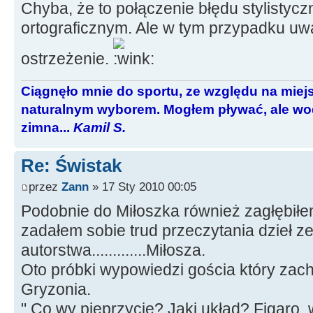
Chyba, że to połączenie błędu stylistycz
ortograficznym. Ale w tym przypadku u
ostrzeżenie.
Ciągnęło mnie do sportu, ze względu na miej
naturalnym wyborem. Mogłem pływać, ale wod
zimna...
Kamil S.
Re: Świstak
przez
Zann
» 17 Sty 2010 00:05
Podobnie do Miłoszka również zagłębiłem
zadałem sobie trud przeczytania dzieł z
autorstwa.............Miłosza.
Oto próbki wypowiedzi gościa który zac
Gryzonia.
" Co wy pieprzycie? Jaki układ? Figaro