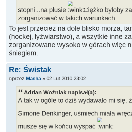
stopni...na plusie
Ciężko byłoby za 
zorganizować w takich warunkach.
To jest przecież na dole blisko morza,
(hockej, łyżwiarstwo), a wszytkie inne 
zorganizowane wysoko w górach więc ni
śniegiem.
Re: Świstak
przez
Masha
» 02 Lut 2010 23:02
Adrian Woźniak napisał(a):
A tak w ogóle to dziś wydawało mi się, 
Simone Denkinger, uśmiech miała wręc
musze się w końcu wyspać