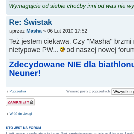
Wymagajcie od siebie choćby inni od was nie w
Re: Świstak
przez
Masha
» 06 Lut 2010 17:52
Też jestem ciekawa. Czy "Masha" brzmi
nietypowe PW...
od naszej nowej foru
Zdecydowane NIE dla biathlon
Neuner!
Poprzednia
Wyświetl posty z poprzednich:
Zablokowany temat
Wróć do Uwagi
KTO JEST NA FORUM
Użytkownicy przeglądający to forum: Brak zarejestrowanych użytkowników oraz 1 goś