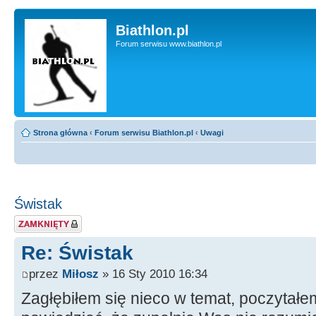
Biathlon.pl
Forum serwisu www.biathlon.pl
Strona główna
‹
Forum serwisu Biathlon.pl
‹
Uwagi
Świstak
Zablokowany temat
Re: Świstak
przez
Miłosz
» 16 Sty 2010 16:34
Zagłębiłem się nieco w temat, poczytałe