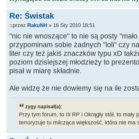
Re: Świstak
przez
RakuNH
» 16 Sty 2010 18:51
"nic nie wnoszące" to nie są posty "mał
przypominam sobie żadnych "loli" czy n
liter czy też jakiś znaczków typu xD także
poziom dzisiejszej młodzieży to prezent
pisał w miarę składnie.
Ale widzę że nie dowiemy się na ile zos
zygy napisał(a):
Przy tym forum, to III RP i Okrągły stół, to mały 
terroryzuje tu milcząca większość, która nie ma 