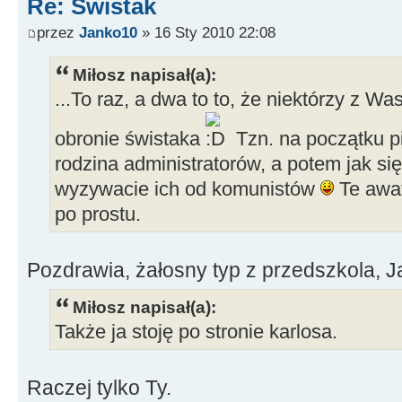
Re: Świstak
przez
Janko10
» 16 Sty 2010 22:08
Miłosz napisał(a):
...To raz, a dwa to to, że niektórzy z Wa
obronie świstaka
Tzn. na początku p
rodzina administratorów, a potem jak się
wyzywacie ich od komunistów
Te awat
po prostu.
Pozdrawia, żałosny typ z przedszkola, 
Miłosz napisał(a):
Także ja stoję po stronie karlosa.
Raczej tylko Ty.