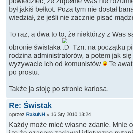
powiedzieć, że zupełnie Was nie rozumi
był jakiś bełkot. Poza tym nie dostał ban
wiedział, że jeśli nie zacznie pisać mądz
To raz, a dwa to to, że niektórzy z Was s
obronie świstaka
Tzn. na początku pi
rodzina administratorów, a potem jak się
wyzywacie ich od komunistów
Te awata
po prostu.
Także ja stoję po stronie karlosa.
Re: Świstak
przez
RakuNH
» 16 Sty 2010 18:24
Każdy może mieć własne zdanie. Mnie o
i to że czasem zadawał idiotyczne pytani