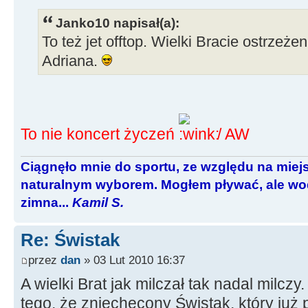
Janko10 napisał(a):
To też jet offtop. Wielki Bracie ostrzeżen
Adriana.
To nie koncert życzeń
/ AW
Ciągnęło mnie do sportu, ze względu na miej
naturalnym wyborem. Mogłem pływać, ale wod
zimna...
Kamil S.
Re: Świstak
przez
dan
» 03 Lut 2010 16:37
A wielki Brat jak milczał tak nadal milc
tego, że zniechęcony Świstak, który już 