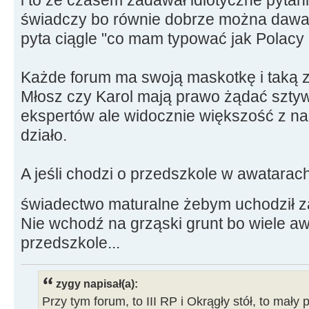
świadczy bo równie dobrze można dawać 
pyta ciągle "co mam typować jak Polacy ni
Każde forum ma swoją maskotkę i taką z
Młosz czy Karol mają prawo żądać szt
ekspertów ale widocznie większość z nas
działo.
A jeśli chodzi o przedszkole w awatarac
świadectwo maturalne żebym uchodził z
Nie wchodź na grząski grunt bo wiele 
przedszkole...
zygy napisał(a):
Przy tym forum, to III RP i Okrągły stół, to mały 