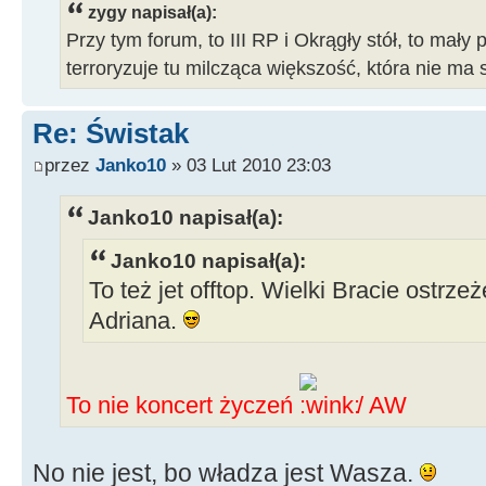
zygy napisał(a):
Przy tym forum, to III RP i Okrągły stół, to mały 
terroryzuje tu milcząca większość, która nie ma 
Re: Świstak
przez
Janko10
» 03 Lut 2010 23:03
Janko10 napisał(a):
Janko10 napisał(a):
To też jet offtop. Wielki Bracie ostrze
Adriana.
To nie koncert życzeń
/ AW
No nie jest, bo władza jest Wasza.