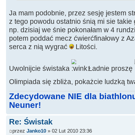
Ja mam podobnie, przez sesję jestem s
z tego powodu ostatnio śnią mi sie takie 
np. dzisiaj we śnie pokonałam w 4 rundz
potem poddać mecz ćwierćfinałowy z Az
serca z nią wygrać
Litości.
Uwolnijcie świstaka
Ładnie proszę
Olimpiada się zbliża, pokażcie ludzką t
Zdecydowane NIE dla biathlon
Neuner!
Re: Świstak
przez
Janko10
» 02 Lut 2010 23:36