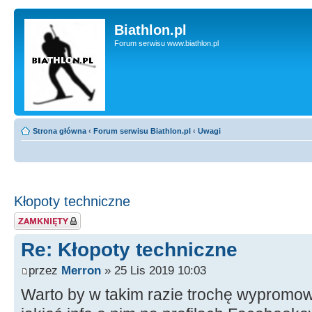
Biathlon.pl
Forum serwisu www.biathlon.pl
Strona główna
‹
Forum serwisu Biathlon.pl
‹
Uwagi
Kłopoty techniczne
Zablokowany temat
Re: Kłopoty techniczne
przez
Merron
» 25 Lis 2019 10:03
Warto by w takim razie trochę wyprom