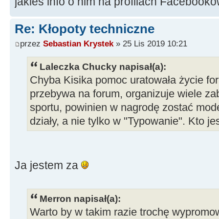
jakieś info o nim na profilach Facebook
Re: Kłopoty techniczne
przez
Sebastian Krystek
» 25 Lis 2019 10:21
Laleczka Chucky napisał(a):
Chyba Kisika pomoc uratowała życie f
przebywa na forum, organizuje wiele za
sportu, powinien w nagrodę zostać mod
działy, a nie tylko w "Typowanie". Kto je
Ja jestem za
Merron napisał(a):
Warto by w takim razie trochę wyprom