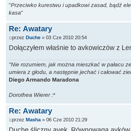
"
Przeciwko kurestwu i upadkowi zasad, bądź eleg
kasa
"
Re: Awatary
przez
Duche
» 03 Cze 2010 20:54
Dołączyłem właśnie to avkowiczów z L
"Nie rozumiem, jak można mieszkać w pałacu ze z
umiera z głodu, a następnie jechać i całować zi
Diego Armando Maradona
Dorothea Wierer :*
Re: Awatary
przez
Masha
» 06 Cze 2010 21:29
Duche śliczny avek. Równowaga avków 