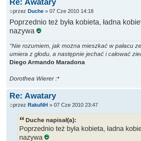
Re: Awatary
przez
Duche
» 07 Cze 2010 14:18
Poprzednio też była kobieta, ładna kob
nazywa
"Nie rozumiem, jak można mieszkać w pałacu ze z
umiera z głodu, a następnie jechać i całować zi
Diego Armando Maradona
Dorothea Wierer :*
Re: Awatary
przez
RakuNH
» 07 Cze 2010 23:47
Duche napisał(a):
Poprzednio też była kobieta, ładna kob
nazywa