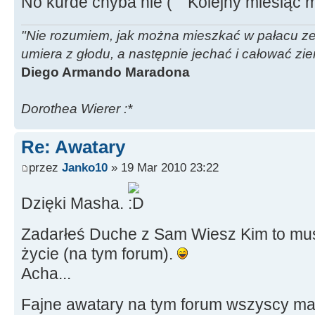
No kurde chyba nie
Kolejny miesiąc 
"Nie rozumiem, jak można mieszkać w pałacu ze z
umiera z głodu, a następnie jechać i całować zi
Diego Armando Maradona
Dorothea Wierer :*
Re: Awatary
przez
Janko10
» 19 Mar 2010 23:22
Dzięki Masha.
Zadarłeś Duche z Sam Wiesz Kim to mus
życie (na tym forum).
Acha...
Fajne awatary na tym forum wszyscy ma