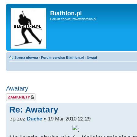
Biathlon.pl
Forum serwisu www.biathlon.pl
Strona główna
‹
Forum serwisu Biathlon.pl
‹
Uwagi
Awatary
Zablokowany temat
Re: Awatary
przez
Duche
» 19 Mar 2010 22:29