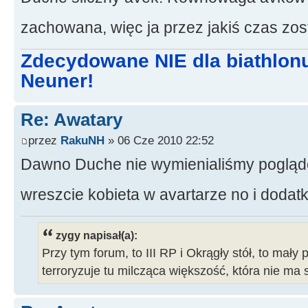
zachowana, więc ja przez jakiś czas zo
Zdecydowane NIE dla biathlon
Neuner!
Re: Awatary
przez
RakuNH
» 06 Cze 2010 22:52
Dawno Duche nie wymienialiśmy pogląd
wreszcie kobieta w avartarze no i doda
zygy napisał(a):
Przy tym forum, to III RP i Okrągły stół, to mały 
terroryzuje tu milcząca większość, która nie ma 