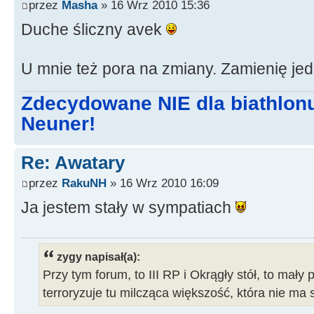
przez
Masha
» 16 Wrz 2010 15:36
Duche śliczny avek
U mnie też pora na zmiany. Zamienię jed
Zdecydowane NIE dla biathlon
Neuner!
Re: Awatary
przez
RakuNH
» 16 Wrz 2010 16:09
Ja jestem stały w sympatiach
zygy napisał(a):
Przy tym forum, to III RP i Okrągły stół, to mały 
terroryzuje tu milcząca większość, która nie ma 