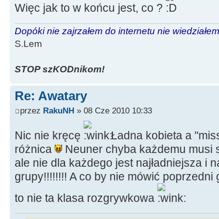
Więc jak to w końcu jest, co ?
Dopóki nie zajrzałem do internetu nie wiedziałem,
S.Lem
STOP szKODnikom!
Re: Awatary
przez
RakuNH
» 08 Cze 2010 10:33
Nic nie kręcę
Ładna kobieta a "miss
różnica
Neuner chyba każdemu musi s
ale nie dla każdego jest najładniejsza i na
grupy!!!!!!!! A co by nie mówić poprzedn
to nie ta klasa rozgrywkowa