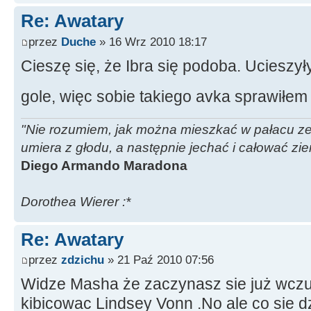
Re: Awatary
przez
Duche
» 16 Wrz 2010 18:17
Cieszę się, że Ibra się podoba. Ucieszy
gole, więc sobie takiego avka sprawiłe
"Nie rozumiem, jak można mieszkać w pałacu ze z
umiera z głodu, a następnie jechać i całować zi
Diego Armando Maradona
Dorothea Wierer :*
Re: Awatary
przez
zdzichu
» 21 Paź 2010 07:56
Widze Masha że zaczynasz sie już wczuw
kibicowac Lindsey Vonn .No ale co sie d