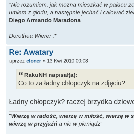
"Nie rozumiem, jak można mieszkać w pałacu ze z
umiera z głodu, a następnie jechać i całować zi
Diego Armando Maradona
Dorothea Wierer :*
Re: Awatary
przez
cloner
» 13 Kwi 2010 00:08
RakuNH napisał(a):
Co to za ładny chłopczyk na zdjęciu?
Ładny chłopczyk? raczej brzydka dziew
"
Wierzę w radość, wierzę w miłość, wierzę w 
wierzę w przyjaźń
a nie w pieniądz
"