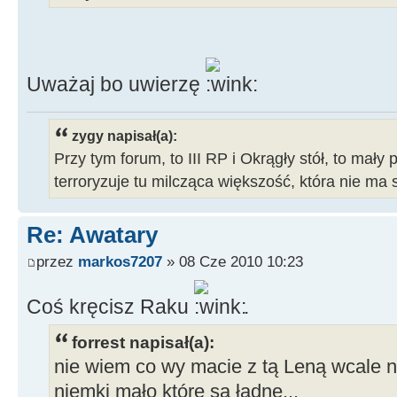
Uważaj bo uwierzę
zygy napisał(a):
Przy tym forum, to III RP i Okrągły stół, to mały 
terroryzuje tu milcząca większość, która nie ma 
Re: Awatary
przez
markos7207
» 08 Cze 2010 10:23
Coś kręcisz Raku
.
forrest napisał(a):
nie wiem co wy macie z tą Leną wcale nie
niemki mało które są ładne...