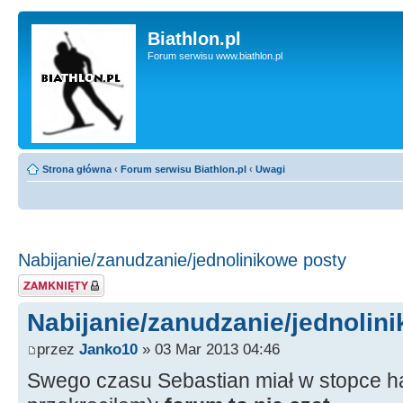
Biathlon.pl
Forum serwisu www.biathlon.pl
Strona główna
‹
Forum serwisu Biathlon.pl
‹
Uwagi
Nabijanie/zanudzanie/jednolinikowe posty
Zablokowany temat
Nabijanie/zanudzanie/jednolin
przez
Janko10
» 03 Mar 2013 04:46
Swego czasu Sebastian miał w stopce ha