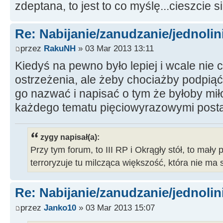
zdeptana, to jest to co myślę...cieszcie
Re: Nabijanie/zanudzanie/jednoli
przez
RakuNH
» 03 Mar 2013 13:11
Kiedyś na pewno było lepiej i wcale nie
ostrzeżenia, ale żeby chociażby podpiąć
go nazwać i napisać o tym że byłoby mił
każdego tematu pięciowyrazowymi post
zygy napisał(a):
Przy tym forum, to III RP i Okrągły stół, to mały 
terroryzuje tu milcząca większość, która nie ma 
Re: Nabijanie/zanudzanie/jednoli
przez
Janko10
» 03 Mar 2013 15:07