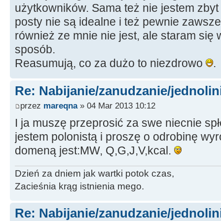
użytkowników. Sama też nie jestem zbyt 
posty nie są idealne i też pewnie zawsze
również ze mnie nie jest, ale staram się
sposób.
Reasumują, co za dużo to niezdrowo
.
Re: Nabijanie/zanudzanie/jednoli
przez
mareqna
» 04 Mar 2013 10:12
I ja muszę przeprosić za swe niecnie spł
jestem polonistą i proszę o odrobinę wy
domeną jest:MW, Q,G,J,V,kcal.
Dzień za dniem jak wartki potok czas,
Zacieśnia krąg istnienia mego.
Re: Nabijanie/zanudzanie/jednoli