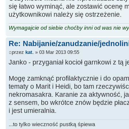
się łatwo wyminąć, ale zostawić ocenę
użytkownikowi należy się ostrzeżenie.
Wymagajcie od siebie choćby inni od was nie w
Re: Nabijanie/zanudzanie/jednoli
przez
kat.
» 03 Mar 2013 09:55
Janko - przyganiał kocioł garnkowi z tą j
Mogę zamknąć profilaktycznie i do opam
tematy o Marit i Heidi, bo tam rzeczywiście
nekromasakra. Karanie za aktywność, jak
z sensem, bo wkrótce znów będzie płacz,
i jest umieralnia.
...to tylko wieczność pustką śpiewa