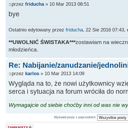
przez
friducha
» 10 Mar 2013 08:51
bye
Ostatnio edytowany przez
friducha
, 22 Sie 2016 07:43,
**UWOLNIĆ ŚWISTAKA***
zostawiam na wieczn
młodzieńca.
Re: Nabijanie/zanudzanie/jednoli
przez
karlos
» 10 Mar 2013 14:09
Wygląda na to, że nowi użytkownicy wzi
serca i sytuacja na forum wróciła do nor
Wymagajcie od siebie choćby inni od was nie w
Wyświetl posty z poprzednich:
Zablokowany temat