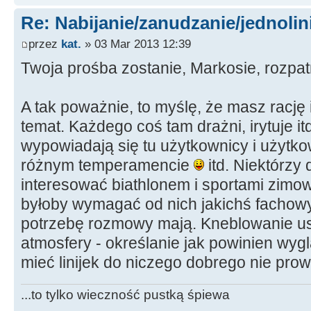
Re: Nabijanie/zanudzanie/jednoli
przez
kat.
» 03 Mar 2013 12:39
Twoja prośba zostanie, Markosie, rozpa
A tak poważnie, to myślę, że masz racj
temat. Każdego coś tam drażni, irytuje it
wypowiadają się tu użytkownicy i użytk
różnym temperamencie
itd. Niektórzy
interesować biathlonem i sportami zimo
byłoby wymagać od nich jakichś fachowyc
potrzebę rozmowy mają. Kneblowanie us
atmosfery - określanie jak powinien wygl
mieć linijek do niczego dobrego nie prow
...to tylko wieczność pustką śpiewa