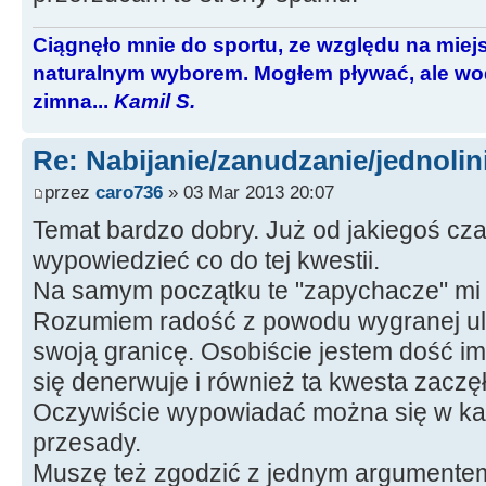
Ciągnęło mnie do sportu, ze względu na miej
naturalnym wyborem. Mogłem pływać, ale wod
zimna...
Kamil S.
Re: Nabijanie/zanudzanie/jednoli
przez
caro736
» 03 Mar 2013 20:07
Temat bardzo dobry. Już od jakiegoś cza
wypowiedzieć co do tej kwestii.
Na samym początku te "zapychacze" mi 
Rozumiem radość z powodu wygranej ul
swoją granicę. Osobiście jestem dość i
się denerwuje i również ta kwesta zaczę
Oczywiście wypowiadać można się w każde
przesady.
Muszę też zgodzić z jednym argumentem