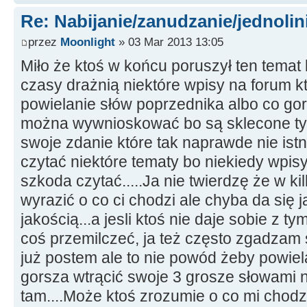
Re: Nabijanie/zanudzanie/jednoli
przez
Moonlight
» 03 Mar 2013 13:05
Miło że ktoś w końcu poruszył ten temat
czasy drażnią niektóre wpisy na forum k
powielanie słów poprzednika albo co gors
można wywnioskować bo są sklecone tyl
swoje zdanie które tak naprawde nie ist
czytać niektóre tematy bo niekiedy wpisy
szkoda czytać.....Ja nie twierdzę że w ki
wyrazić o co ci chodzi ale chyba da się j
jakością...a jesli ktoś nie daje sobie z t
coś przemilczeć, ja też często zgadzam
już postem ale to nie powód żeby powiel
gorsza wtrącić swoje 3 grosze słowami n
tam....Może ktoś zrozumie o co mi chodzi