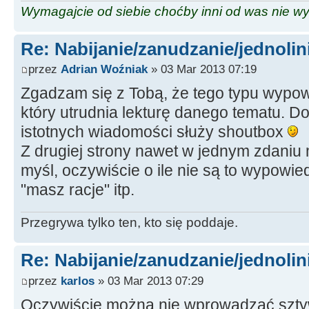
Wymagajcie od siebie choćby inni od was nie w
Re: Nabijanie/zanudzanie/jednoli
przez
Adrian Woźniak
» 03 Mar 2013 07:19
Zgadzam się z Tobą, że tego typu wypow
który utrudnia lekturę danego tematu. Do
istotnych wiadomości służy shoutbox
Z drugiej strony nawet w jednym zdani
myśl, oczywiście o ile nie są to wypowie
"masz racje" itp.
Przegrywa tylko ten, kto się poddaje.
Re: Nabijanie/zanudzanie/jednoli
przez
karlos
» 03 Mar 2013 07:29
Oczywiście można nie wprowadzać sztyw