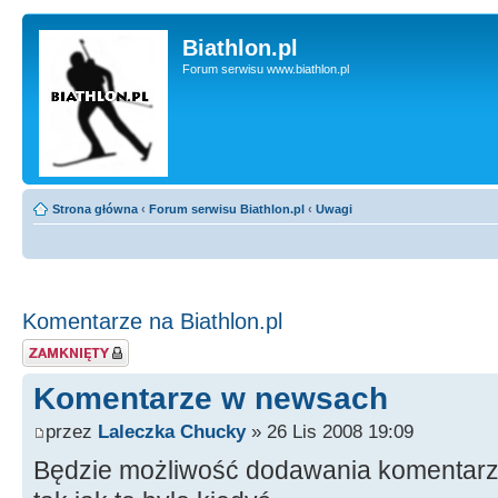
Biathlon.pl
Forum serwisu www.biathlon.pl
Strona główna
‹
Forum serwisu Biathlon.pl
‹
Uwagi
Komentarze na Biathlon.pl
Zablokowany temat
Komentarze w newsach
przez
Laleczka Chucky
» 26 Lis 2008 19:09
Będzie możliwość dodawania komentar