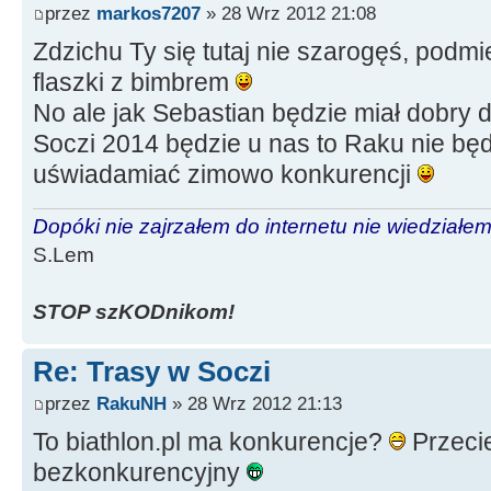
przez
markos7207
» 28 Wrz 2012 21:08
Zdzichu Ty się tutaj nie szarogęś, podm
flaszki z bimbrem
No ale jak Sebastian będzie miał dobry 
Soczi 2014 będzie u nas to Raku nie bę
uświadamiać zimowo konkurencji
Dopóki nie zajrzałem do internetu nie wiedziałem,
S.Lem
STOP szKODnikom!
Re: Trasy w Soczi
przez
RakuNH
» 28 Wrz 2012 21:13
To biathlon.pl ma konkurencje?
Przecie
bezkonkurencyjny