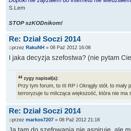
Dopóki nie zajrzałem do internetu nie wiedziałem,
S.Lem
STOP szKODnikom!
Re: Dział Soczi 2014
przez
RakuNH
» 08 Paź 2012 16:08
I jaka decyzja szefostwa? (nie pytam C
zygy napisał(a):
Przy tym forum, to III RP i Okrągły stół, to mały 
terroryzuje tu milcząca większość, która nie ma 
Re: Dział Soczi 2014
przez
markos7207
» 08 Paź 2012 21:18
Ja tam do szefowania nie aspiruję, ale 