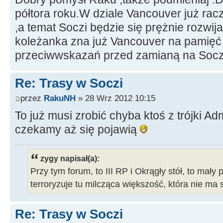
półtora roku.W dziale Vancouver już racz
,a temat Soczi będzie się prężnie rozwij
koleżanka zna już Vancouver na pamięć 
przeciwwskazań przed zamianą na Soc
Re: Trasy w Soczi
przez
RakuNH
» 28 Wrz 2012 10:15
To już musi zrobić chyba ktoś z trójki Ad
czekamy aż się pojawią
zygy napisał(a):
Przy tym forum, to III RP i Okrągły stół, to mały 
terroryzuje tu milcząca większość, która nie ma 
Re: Trasy w Soczi