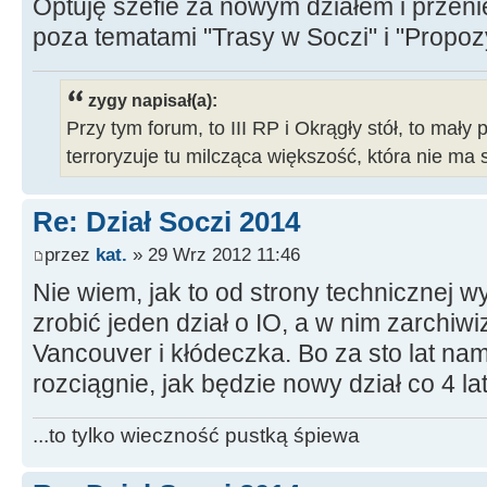
Optuję szefie za nowym działem i przen
poza tematami "Trasy w Soczi" i "Propoz
zygy napisał(a):
Przy tym forum, to III RP i Okrągły stół, to mały 
terroryzuje tu milcząca większość, która nie ma 
Re: Dział Soczi 2014
przez
kat.
» 29 Wrz 2012 11:46
Nie wiem, jak to od strony technicznej w
zrobić jeden dział o IO, a w nim zarchi
Vancouver i kłódeczka. Bo za sto lat nam
rozciągnie, jak będzie nowy dział co 4 la
...to tylko wieczność pustką śpiewa