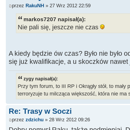
przez
RakuNH
» 27 Wrz 2012 22:59
markos7207 napisał(a):
Nie pali się, jeszcze nie czas
A kiedy będzie ów czas? Było nie było 
się już kwalifikacje, a u skoczków nawet
zygy napisał(a):
Przy tym forum, to III RP i Okrągły stół, to mały 
terroryzuje tu milcząca większość, która nie ma 
Re: Trasy w Soczi
przez
zdzichu
» 28 Wrz 2012 09:26
Dobry pomysł Raku ,także podmieniaj .Do