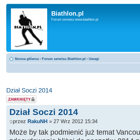
Biathlon.pl
Forum serwisu www.biathlon.pl
Strona główna
‹
Forum serwisu Biathlon.pl
‹
Uwagi
Dział Soczi 2014
Zablokowany temat
Dział Soczi 2014
przez
RakuNH
» 27 Wrz 2012 15:34
Może by tak podmienić już temat Vanco