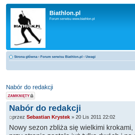
Biathlon.pl
Forum serwisu www.biathlon.pl
Strona główna
‹
Forum serwisu Biathlon.pl
‹
Uwagi
Nabór do redakcji
Zablokowany temat
Nabór do redakcji
przez
Sebastian Krystek
» 20 Lis 2011 22:02
Nowy sezon zbliża się wielkimi krokami,