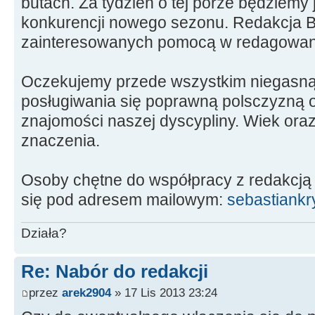
butach. Za tydzień o tej porze będziemy 
konkurencji nowego sezonu. Redakcja Bi
zainteresowanych pomocą w redagowani
Oczekujemy przede wszystkim niegasnąc
posługiwania się poprawną polsczyzną o
znajomości naszej dyscypliny. Wiek ora
znaczenia.
Osoby chętne do współpracy z redakcją 
się pod adresem mailowym:
sebastiank
Działa?
Re: Nabór do redakcji
przez
arek2904
» 17 Lis 2013 23:24