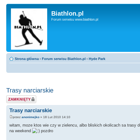
Biathlon.pl
Forum serwisu www.biathlon.pl
Strona główna
‹
Forum serwisu Biathlon.pl
‹
Hyde Park
Trasy narciarskie
Zablokowany temat
Trasy narciarskie
przez
anonimejko
» 18 Lut 2010 14:10
witam, moze ktos wie czy w zielencu, albo bliskich okolicach sa trasy d
na weekend
pozdro