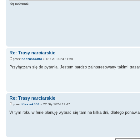
Idę pobiegać
Re: Trasy narciarskie
przez
Kaczusza393
» 18 Gru 2023 11:56
Przyłączam się do pytania. Jestem bardzo zainteresowany takimi trasa
Re: Trasy narciarskie
przez
Kieszak906
» 22 Sty 2024 11:47
W tym roku w ferie planuję wybrać się tam na kilka dni, dlatego ponawi