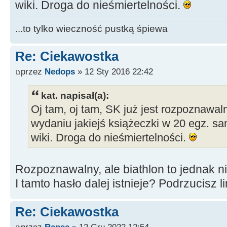
wiki. Droga do nieśmiertelności.
...to tylko wieczność pustką śpiewa
Re: Ciekawostka
przez
Nedops
» 12 Sty 2016 22:42
kat. napisał(a):
Oj tam, oj tam, SK już jest rozpoznawal
wydaniu jakiejś książeczki w 20 egz. sa
wiki. Droga do nieśmiertelności.
Rozpoznawalny, ale biathlon to jednak ni
I tamto hasło dalej istnieje? Podrzucisz 
Re: Ciekawostka
przez
Rapsa
» 12 Gru 2022 12:54