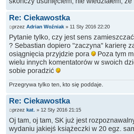
skończy usunięciem, nie wiedziałem, że
Re: Ciekawostka
przez
Adrian Woźniak
» 11 Sty 2016 22:20
Pytanie tylko, czy jest sens zamieszcza
? Sebastian dopiero "zaczyna" karierę 
osiągnięcia przyjdzie pora
Poza tym ma
wielu innych komentatorów w swoich dzi
sobie poradzić
Przegrywa tylko ten, kto się poddaje.
Re: Ciekawostka
przez
kat.
» 12 Sty 2016 21:15
Oj tam, oj tam, SK już jest rozpoznawaln
wydaniu jakiejś książeczki w 20 egz. sam