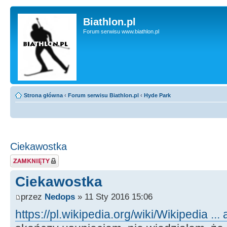
Biathlon.pl
Forum serwisu www.biathlon.pl
Strona główna
‹
Forum serwisu Biathlon.pl
‹
Hyde Park
Ciekawostka
Zablokowany temat
Ciekawostka
przez
Nedops
» 11 Sty 2016 15:06
https://pl.wikipedia.org/wiki/Wikipedia ..