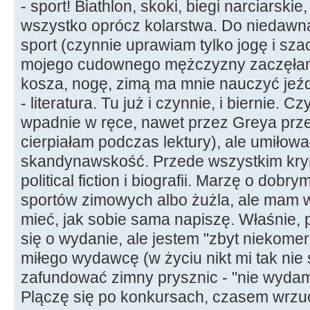
- sport! Biathlon, skoki, biegi narciarskie
wszystko oprócz kolarstwa. Do niedawna 
sport (czynnie uprawiam tylko jogę i sz
mojego cudownego mężczyzny zaczęłam 
kosza, nogę, zimą ma mnie nauczyć jeź
- literatura. Tu już i czynnie, i biernie. 
wpadnie w ręce, nawet przez Greya prze
cierpiałam podczas lektury), ale umiłowa
skandynawskość. Przede wszystkim krym
political fiction i biografii. Marzę o dobry
sportów zimowych albo żużla, ale mam w
mieć, jak sobie sama napiszę. Właśnie, p
się o wydanie, ale jestem "zbyt niekomer
miłego wydawcę (w życiu nikt mi tak nie 
zafundować zimny prysznic - "nie wydamy
Plączę się po konkursach, czasem wrzuc