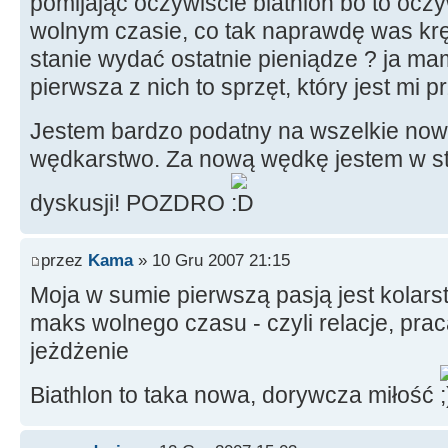
pomijając oczywiście biathlon bo to oczyw
wolnym czasie, co tak naprawdę was kręc
stanie wydać ostatnie pieniądze ? ja m
pierwsza z nich to sprzęt, który jest mi p
Jestem bardzo podatny na wszelkie no
wędkarstwo. Za nową wędkę jestem w s
dyskusji! POZDRO
przez
Kama
» 10 Gru 2007 21:15
Moja w sumie pierwszą pasją jest kolar
maks wolnego czasu - czyli relacje, prac
jeżdżenie
Biathlon to taka nowa, dorywcza miłość