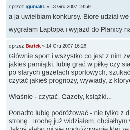
przez
igunia91
» 13 Gru 2007 19:59
a ja uwielbiam konkursy. Biorę udział we
wygrałam Laptopa i wyjazd do Planicy 
przez
Bartek
» 14 Gru 2007 16:26
Głównie sport i wszystko co jest z nim z
jakieś pamiątki, lubię grać w piłkę czy si
po starych gazetach sportowych, szukać
czytać jakieś prognozy, wywiady, z który
Właśnie - czytać. Gazety, książki...
Ponadto lubię podróżować - nie tylko z 
stronę. Trochę już widziałem, chciałbym wi
Jakoś słabo mi się podróżowanie klei ze