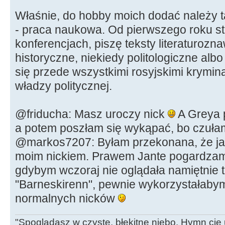
Właśnie, do hobby moich dodać należy ta
- praca naukowa. Od pierwszego roku s
konferencjach, piszę teksty literaturozn
historyczne, niekiedy politologiczne alb
się przede wszystkimi rosyjskimi krymi
władzy politycznej.
@friducha: Masz uroczy nick
A Greya p
a potem poszłam się wykąpać, bo czułam
@markos7207: Byłam przekonana, że jak
moim nickiem. Prawem Jante pogardzam 
gdybym wczoraj nie oglądała namiętnie 
"Barneskirenn", pewnie wykorzystałabym
normalnych nicków
"Spoglądasz w czyste, błękitne niebo. Hymn cię 