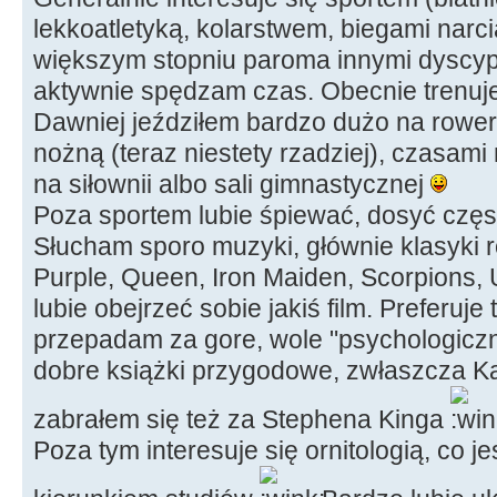
lekkoatletyką, kolarstwem, biegami narc
większym stopniu paroma innymi dyscyp
aktywnie spędzam czas. Obecnie trenuje
Dawniej jeździłem bardzo dużo na rower
nożną (teraz niestety rzadziej), czasam
na siłownii albo sali gimnastycznej
Poza sportem lubie śpiewać, dosyć czę
Słucham sporo muzyki, głównie klasyki 
Purple, Queen, Iron Maiden, Scorpions, 
lubie obejrzeć sobie jakiś film. Preferuje t
przepadam za gore, wole "psychologiczn
dobre książki przygodowe, zwłaszcza Ka
zabrałem się też za Stephena Kinga
Poza tym interesuje się ornitologią, co 