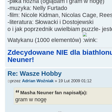
-piłka nożna (oglądam i gram w nogę)
-muzyka: Nelly Furtado
-film: Nicole Kidman, Nicolas Cage, Re
-literatura: Słowacki i Dostojewski
o i jak poprzednik uwielbiam puzzle- jes
Watykanu (1000 elementów)
Zdecydowane NIE dla biathlon
Neuner!
Re: Wasze Hobby
przez
Adrian Woźniak
» 19 Lut 2009 01:12
Masha Neuner fan napisał(a):
gram w nogę