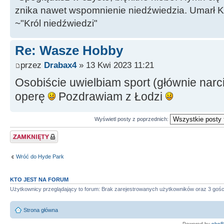
znika nawet wspomnienie niedźwiedzia. Umarł Król
~"Król niedźwiedzi"
Re: Wasze Hobby
przez
Drabax4
» 13 Kwi 2023 11:21
Osobiście uwielbiam sport (głównie narci
operę
Pozdrawiam z Łodzi
Wyświetl posty z poprzednich:
Zablokowany temat
Wróć do Hyde Park
KTO JEST NA FORUM
Użytkownicy przeglądający to forum: Brak zarejestrowanych użytkowników oraz 3 gośc
Strona główna
Powered by
php