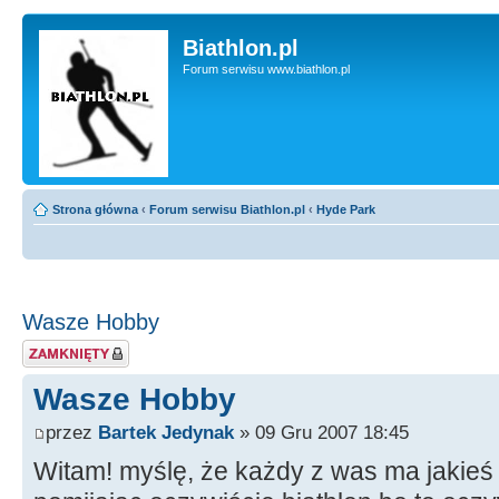
Biathlon.pl
Forum serwisu www.biathlon.pl
Strona główna
‹
Forum serwisu Biathlon.pl
‹
Hyde Park
Wasze Hobby
Zablokowany temat
Wasze Hobby
przez
Bartek Jedynak
» 09 Gru 2007 18:45
Witam! myślę, że każdy z was ma jakieś