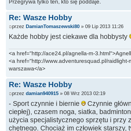
Przegrywa tylko ten, kto się poddaje.
Re: Wasze Hobby
przez
DamianTomaszewski80
» 09 Lip 2013 11:26
Każde hobby jest ciekawe dla hobbysty
<a href="http://ace24.pl/agnella-m-3.html">Agnel
<a href="http://www.adventuresquad.pl/raidlight-
warszawa</a>
Re: Wasze Hobby
przez
damian940915
» 08 Wrz 2013 02:19
- Sport czynnie i biernie
Czynnie główni
ciepłej), czasem noga, siatka, badminton
użycia specjalistycznego sprzętu i przy 
chętnego. Chociaż im człowiek starszy, t