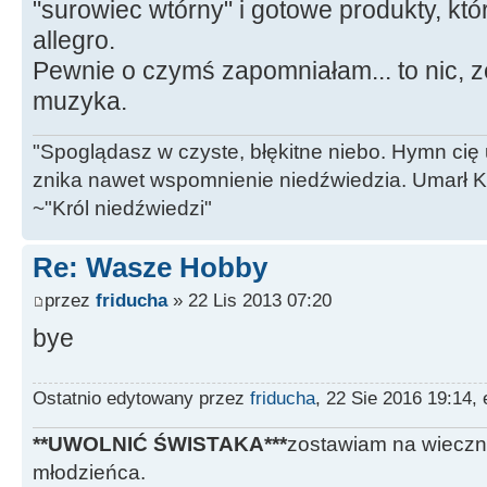
"surowiec wtórny" i gotowe produkty, kt
allegro.
Pewnie o czymś zapomniałam... to nic, ze
muzyka.
"Spoglądasz w czyste, błękitne niebo. Hymn cię 
znika nawet wspomnienie niedźwiedzia. Umarł Król
~"Król niedźwiedzi"
Re: Wasze Hobby
przez
friducha
» 22 Lis 2013 07:20
bye
Ostatnio edytowany przez
friducha
, 22 Sie 2016 19:14,
**UWOLNIĆ ŚWISTAKA***
zostawiam na wieczn
młodzieńca.