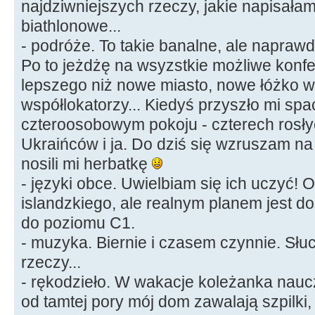
najdziwniejszych rzeczy, jakie napisał
biathlonowe...
- podróże. To takie banalne, ale napra
Po to jeżdżę na wsyzstkie możliwe konfe
lepszego niż nowe miasto, nowe łóżko w
współlokatorzy... Kiedyś przyszło mi sp
czteroosobowym pokoju - czterech rosł
Ukraińców i ja. Do dziś się wzruszam na
nosili mi herbatkę
- języki obce. Uwielbiam się ich uczyć! 
islandzkiego, ale realnym planem jest d
do poziomu C1.
- muzyka. Biernie i czasem czynnie. Sł
rzeczy...
- rękodzieło. W wakacje koleżanka nauczy
od tamtej pory mój dom zawalają szpilki, 