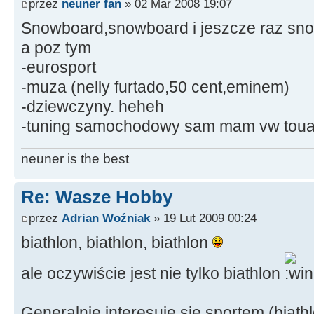
przez
neuner fan
» 02 Mar 2008 19:07
Snowboard,snowboard i jeszcze raz sn
a poz tym
-eurosport
-muza (nelly furtado,50 cent,eminem)
-dziewczyny. heheh
-tuning samochodowy sam mam vw tou
neuner is the best
Re: Wasze Hobby
przez
Adrian Woźniak
» 19 Lut 2009 00:24
biathlon, biathlon, biathlon
ale oczywiście jest nie tylko biathlon
Generalnie interesuje się sportem (biat