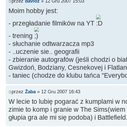
przez
davioz
» 12 Gru 2007 15:03
Moim hobby jest:
- przegładanie filmików na YT
- trening
- słuchanie odtwarzacza mp3
- ..uczenie sie.. geografii
- zbieranie autografów (jeśli chodzi o bi
Gwizdoń, Bodziany, Cesnekovej i Flatlan
- taniec (chodze do klubu tańca "Every
przez
Żaba
» 12 Gru 2007 16:43
W lecie to lubię pogarać z kumplami w no
zimie to komp i granie w The Sims(wiem 
głupia gra ale mi się podoba) i Battlefield