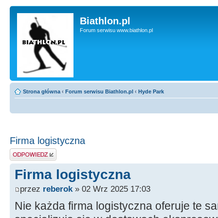
Biathlon.pl
Forum serwisu www.biathlon.pl
Strona główna
‹
Forum serwisu Biathlon.pl
‹
Hyde Park
Firma logistyczna
Wyślij odpowiedź
Firma logistyczna
przez
reberok
» 02 Wrz 2025 17:03
Nie każda firma logistyczna oferuje te s