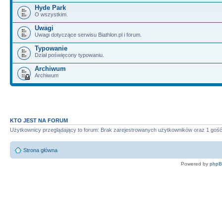
Hyde Park
O wszystkim.
Uwagi
Uwagi dotyczące serwisu Biathlon.pl i forum.
Typowanie
Dział poświęcony typowaniu.
Archiwum
Archiwum
KTO JEST NA FORUM
Użytkownicy przeglądający to forum: Brak zarejestrowanych użytkowników oraz 1 goś
Strona główna
Powered by
php