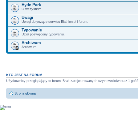
Hyde Park
O wszystkim.
Uwagi
Uwagi dotyczące serwisu Biathlon.pl i forum.
Typowanie
Dział poświęcony typowaniu.
Archiwum
Archiwum
KTO JEST NA FORUM
Użytkownicy przeglądający to forum: Brak zarejestrowanych użytkowników oraz 1 goś
Strona główna