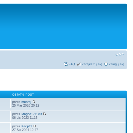
FAQ
Zarejestruj się
Zaloguj się
Y
OSTATNI POST
przez
moorej
5
25 Mar 2026 20:12
przez
Magda171983
2
06 Lis 2023 11:16
przez
Kacp11
6
27 Sie 2024 12:47