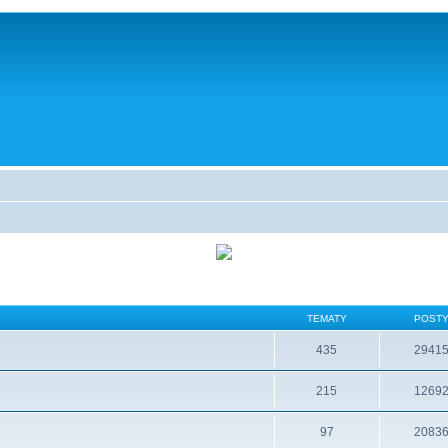
TEMATY
POST
435
2941
215
1269
97
2083