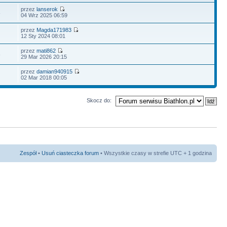
przez
lanserok
8
04 Wrz 2025 06:59
przez
Magda171983
12 Sty 2024 08:01
przez
mati862
8
29 Mar 2026 20:15
przez
damian940915
02 Mar 2018 00:05
Skocz do:
Zespół
•
Usuń ciasteczka forum
• Wszystkie czasy w strefie UTC + 1 godzina