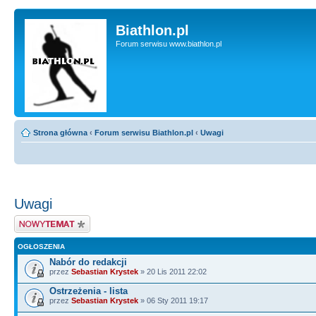
Biathlon.pl
Forum serwisu www.biathlon.pl
Strona główna
‹
Forum serwisu Biathlon.pl
‹
Uwagi
Uwagi
Wyślij nowy temat
OGŁOSZENIA
Nabór do redakcji
przez
Sebastian Krystek
» 20 Lis 2011 22:02
Ostrzeżenia - lista
przez
Sebastian Krystek
» 06 Sty 2011 19:17