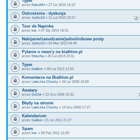
Typer
przez
RakuNH
» 27 Lis 2015 15:22
Ostrzeżenia - dyskusja
przez
Janko10
» 11 Lut 2010 23:27
Tour de Napinka
przez
kat.
» 07 Sty 2014 19:31
Nabijanie/zanudzanie/jednolinikowe posty
przez
Janko10
» 03 Mar 2013 04:46
Pytanie o news'y na biathlon.pl
przez
friducha
» 20 Lut 2013 23:11
Typer
przez
matikor
» 09 Lut 2013 12:53
Komentarze na Biathlon.pl
przez
Laleczka Chucky
» 26 Lis 2008 19:09
Awatary
przez
Duche
» 22 Gru 2008 15:32
Błędy na stronie
przez
Laleczka Chucky
» 14 Gru 2009 17:27
Kalendarium
przez
Galina
» 21 Lis 2011 21:27
Spam
przez
kat.
» 05 Paź 2011 12:20