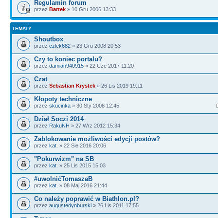
Regulamin forum
przez
Bartek
» 10 Gru 2006 13:33
TEMATY
Shoutbox
przez
czlek682
» 23 Gru 2008 20:53
Czy to koniec portalu?
przez
damian940915
» 22 Cze 2017 11:20
Czat
przez
Sebastian Krystek
» 26 Lis 2019 19:11
Kłopoty techniczne
przez
skucinka
» 30 Sty 2008 12:45
Dział Soczi 2014
przez
RakuNH
» 27 Wrz 2012 15:34
Zablokowanie możliwości edycji postów?
przez
kat.
» 22 Sie 2016 20:06
"Pokurwizm" na SB
przez
kat.
» 25 Lis 2015 15:03
#uwolnićTomaszaB
przez
kat.
» 08 Maj 2016 21:44
Co należy poprawić w Biathlon.pl?
przez
augustedynburski
» 26 Lis 2011 17:55