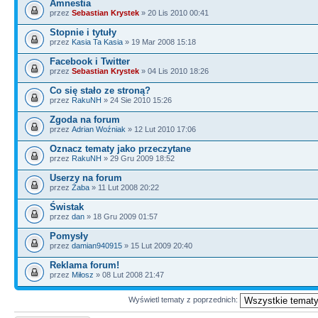
Amnestia
przez
Sebastian Krystek
» 20 Lis 2010 00:41
Stopnie i tytuły
przez
Kasia Ta Kasia
» 19 Mar 2008 15:18
Facebook i Twitter
przez
Sebastian Krystek
» 04 Lis 2010 18:26
Co się stało ze stroną?
przez
RakuNH
» 24 Sie 2010 15:26
Zgoda na forum
przez
Adrian Woźniak
» 12 Lut 2010 17:06
Oznacz tematy jako przeczytane
przez
RakuNH
» 29 Gru 2009 18:52
Userzy na forum
przez
Żaba
» 11 Lut 2008 20:22
Świstak
przez
dan
» 18 Gru 2009 01:57
Pomysły
przez
damian940915
» 15 Lut 2009 20:40
Reklama forum!
przez
Miłosz
» 08 Lut 2008 21:47
Wyświetl tematy z poprzednich: