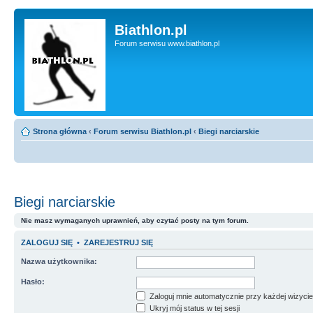
Biathlon.pl
Forum serwisu www.biathlon.pl
Strona główna
‹
Forum serwisu Biathlon.pl
‹
Biegi narciarskie
Biegi narciarskie
Nie masz wymaganych uprawnień, aby czytać posty na tym forum.
ZALOGUJ SIĘ
•
ZAREJESTRUJ SIĘ
Nazwa użytkownika:
Hasło:
Zaloguj mnie automatycznie przy każdej wizycie
Ukryj mój status w tej sesji