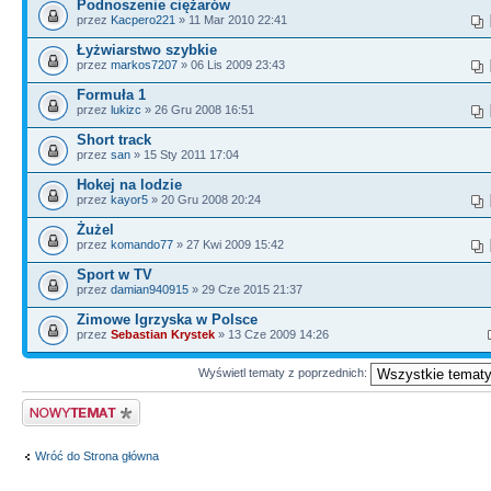
Podnoszenie ciężarów
przez
Kacpero221
» 11 Mar 2010 22:41
Łyżwiarstwo szybkie
przez
markos7207
» 06 Lis 2009 23:43
Formuła 1
przez
lukizc
» 26 Gru 2008 16:51
Short track
przez
san
» 15 Sty 2011 17:04
Hokej na lodzie
przez
kayor5
» 20 Gru 2008 20:24
Żużel
przez
komando77
» 27 Kwi 2009 15:42
Sport w TV
przez
damian940915
» 29 Cze 2015 21:37
Zimowe Igrzyska w Polsce
przez
Sebastian Krystek
» 13 Cze 2009 14:26
Wyświetl tematy z poprzednich:
Wyślij nowy temat
Wróć do Strona główna