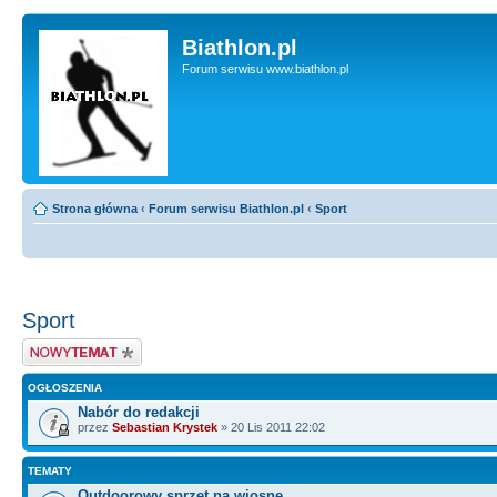
Biathlon.pl
Forum serwisu www.biathlon.pl
Strona główna
‹
Forum serwisu Biathlon.pl
‹
Sport
Sport
Wyślij nowy temat
OGŁOSZENIA
Nabór do redakcji
przez
Sebastian Krystek
» 20 Lis 2011 22:02
TEMATY
Outdoorowy sprzęt na wiosnę