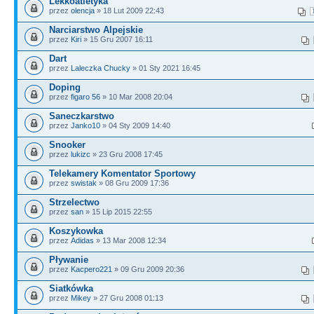
Lekkoatletyka
przez
olencja
» 18 Lut 2009 22:43
Narciarstwo Alpejskie
przez
Kiri
» 15 Gru 2007 16:11
Dart
przez
Laleczka Chucky
» 01 Sty 2021 16:45
Doping
przez
figaro 56
» 10 Mar 2008 20:04
Saneczkarstwo
przez
Janko10
» 04 Sty 2009 14:40
Snooker
przez
lukizc
» 23 Gru 2008 17:45
Telekamery Komentator Sportowy
przez
swistak
» 08 Gru 2009 17:36
Strzelectwo
przez
san
» 15 Lip 2015 22:55
Koszykowka
przez
Adidas
» 13 Mar 2008 12:34
Pływanie
przez
Kacpero221
» 09 Gru 2009 20:36
Siatkówka
przez
Mikey
» 27 Gru 2008 01:13