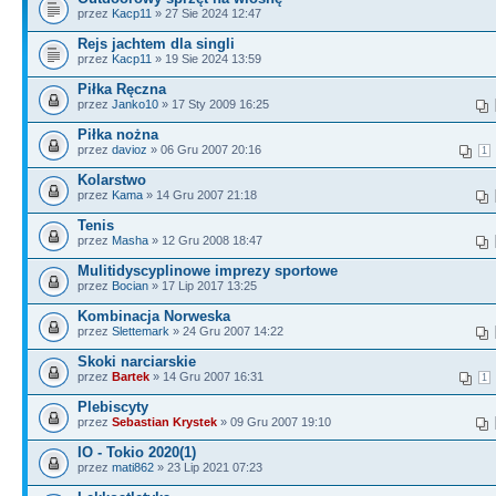
przez
Kacp11
» 27 Sie 2024 12:47
Rejs jachtem dla singli
przez
Kacp11
» 19 Sie 2024 13:59
Piłka Ręczna
przez
Janko10
» 17 Sty 2009 16:25
Piłka nożna
przez
davioz
» 06 Gru 2007 20:16
1
Kolarstwo
przez
Kama
» 14 Gru 2007 21:18
Tenis
przez
Masha
» 12 Gru 2008 18:47
Mulitidyscyplinowe imprezy sportowe
przez
Bocian
» 17 Lip 2017 13:25
Kombinacja Norweska
przez
Slettemark
» 24 Gru 2007 14:22
Skoki narciarskie
przez
Bartek
» 14 Gru 2007 16:31
1
Plebiscyty
przez
Sebastian Krystek
» 09 Gru 2007 19:10
IO - Tokio 2020(1)
przez
mati862
» 23 Lip 2021 07:23