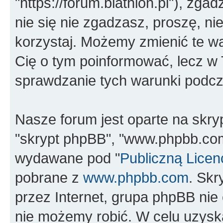
"https://forum.biathlon.pl"), zga
nie się nie zgadzasz, proszę, nie
korzystaj. Możemy zmienić te wa
Cię o tym poinformować, lecz w
sprawdzanie tych warunki podcza
Nasze forum jest oparte na skrypc
"skrypt phpBB", "www.phpbb.com
wydawane pod "
Publiczną Licen
pobrane z
www.phpbb.com
. Sk
przez Internet, grupa phpBB ni
nie możemy robić. W celu uzysk