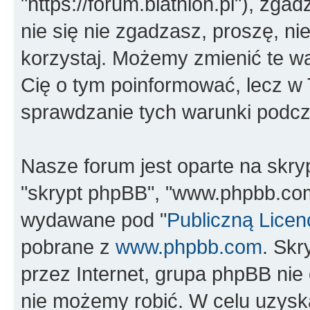
"https://forum.biathlon.pl"), zga
nie się nie zgadzasz, proszę, nie
korzystaj. Możemy zmienić te wa
Cię o tym poinformować, lecz w
sprawdzanie tych warunki podcza
Nasze forum jest oparte na skrypc
"skrypt phpBB", "www.phpbb.com
wydawane pod "
Publiczną Licen
pobrane z
www.phpbb.com
. Sk
przez Internet, grupa phpBB ni
nie możemy robić. W celu uzysk