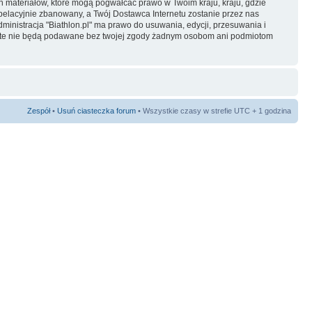
ch materiałów, które mogą pogwałcać prawo w Twoim kraju, kraju, gdzie
elacyjnie zbanowany, a Twój Dostawca Internetu zostanie przez nas
inistracja "Biathlon.pl" ma prawo do usuwania, edycji, przesuwania i
je te nie będą podawane bez twojej zgody żadnym osobom ani podmiotom
Zespół
•
Usuń ciasteczka forum
• Wszystkie czasy w strefie UTC + 1 godzina