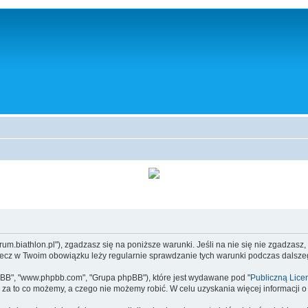
//forum.biathlon.pl"), zgadzasz się na poniższe warunki. Jeśli na nie się nie zgadzas
 lecz w Twoim obowiązku leży regularnie sprawdzanie tych warunki podczas dalszeg
 phpBB", "www.phpbb.com", "Grupa phpBB"), które jest wydawane pod "
Publiczną Lice
za to co możemy, a czego nie możemy robić. W celu uzyskania więcej informacji