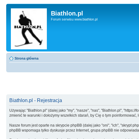
Biathlon.pl
Forum serwisu www.biathlon.pl
Strona główna
Biathlon.pl - Rejestracja
Używając "Biathlon.pl" (dalej jako "my", "nasze", "nas", "Biathlon.pl", "https:
zmienić te warunki i dołożymy wszelkich starań, by Cię o tym poinformować,
Nasze forum jest oparte na skrypcie phpBB (dalej jako "oni", "ich", "skrypt
phpBB wspomaga tylko dyskusje przez Internet, grupa phpBB nie odpowiada 