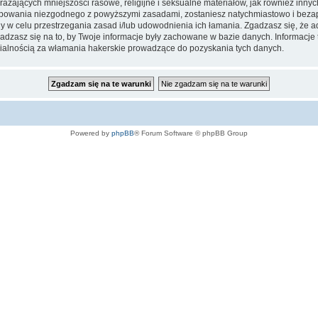
ażających mniejszości rasowe, religijne i seksualne materiałów, jak również inny
ępowania niezgodnego z powyższymi zasadami, zostaniesz natychmiastowo i bezap
w celu przestrzegania zasad i/lub udowodnienia ich łamania. Zgadzasz się, że adm
adzasz się na to, by Twoje informacje były zachowane w bazie danych. Informac
dzialnością za włamania hakerskie prowadzące do pozyskania tych danych.
Powered by
phpBB
® Forum Software © phpBB Group