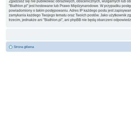
Zgadzasz się nie publikować obraźliwych, obscenicznych, wulgarnych lub obr
"Biathlon.pl" jest hostowane lub Prawo Międzynarodowe. W przypadku post
powiadomiony o takim postępowaniu. Adres IP każdego postu jest zapisywany 
zamykania każdego Twojego tematu oraz Twoich postów. Jako użytkownik zg
trzecim, jednakże ani "Biathlon.pl", ani phpBB nie będą obarczeni odpowie
Strona główna