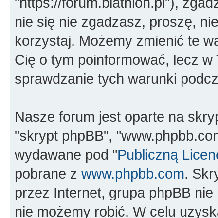
"https://forum.biathlon.pl"), zga
nie się nie zgadzasz, proszę, nie
korzystaj. Możemy zmienić te wa
Cię o tym poinformować, lecz w
sprawdzanie tych warunki podcza
Nasze forum jest oparte na skrypc
"skrypt phpBB", "www.phpbb.com
wydawane pod "
Publiczną Licen
pobrane z
www.phpbb.com
. Sk
przez Internet, grupa phpBB ni
nie możemy robić. W celu uzysk