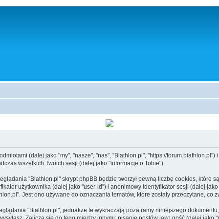
iotami (dalej jako "my", "nasze", "nas", "Biathlon.pl", "https://forum.biathlon.pl") 
czas wszelkich Twoich sesji (dalej jako "informacje o Tobie").
glądania "Biathlon.pl" skrypt phpBB będzie tworzył pewną liczbę cookies, które s
kator użytkownika (dalej jako "user-id") i anonimowy identyfikator sesji (dalej ja
hlon.pl". Jest ono używane do oznaczania tematów, które zostały przeczytane, co 
glądania "Biathlon.pl", jednakże te wykraczają poza ramy niniejszego dokument
łasz. Zalicza się do tego między innymi: pisanie postów jako gość (dalej jako "post