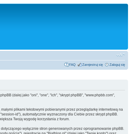
FAQ
Zarejestruj się
Zaloguj się
i phpBB (dalej jako "oni", "one", "ich", "skrypt phpBB", "www.phpbb.com",
ą małymi plikami tekstowymi pobieranymi przez przeglądarkę internetową na
ko "session-id"), automatycznie wyznaczony dla Ciebie przez skrypt phpBB.
zwiększa Twoją wygodę korzystania z forum.
u, dotyczącego wyłącznie stron generowanych przez oprogramowanie phpBB.
y gościa"), rejestrację na "Biathlon.pl" (dalej jako "Twoje konto") oraz