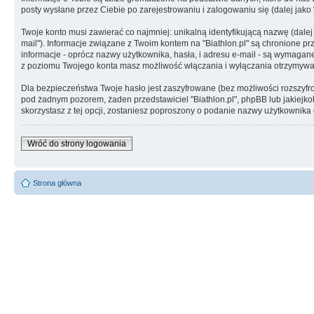
posty wysłane przez Ciebie po zarejestrowaniu i zalogowaniu się (dalej jako 
Twoje konto musi zawierać co najmniej: unikalną identyfikującą nazwę (dalej
mail"). Informacje związane z Twoim kontem na "Biathlon.pl" są chronione prz
informacje - oprócz nazwy użytkownika, hasła, i adresu e-mail - są wymaga
z poziomu Twojego konta masz możliwość włączania i wyłączania otrzymywa
Dla bezpieczeństwa Twoje hasło jest zaszyfrowane (bez możliwości rozszyfrowa
pod żadnym pozorem, żaden przedstawiciel "Biathlon.pl", phpBB lub jakiejkol
skorzystasz z tej opcji, zostaniesz poproszony o podanie nazwy użytkownika
Wróć do strony logowania
Strona główna