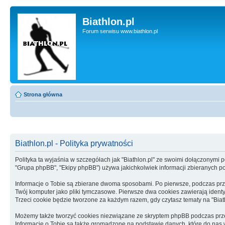
Biathlon.pl
Forum serwisu www.biathlon.pl
Strona główna
Biathlon.pl - Polityka prywatności
Polityka ta wyjaśnia w szczegółach jak "Biathlon.pl" ze swoimi dołączonymi podm
"Grupa phpBB", "Ekipy phpBB") używa jakichkolwiek informacji zbieranych pod
Informacje o Tobie są zbierane dwoma sposobami. Po pierwsze, podczas prze
Twój komputer jako pliki tymczasowe. Pierwsze dwa cookies zawierają identyfi
Trzeci cookie będzie tworzone za każdym razem, gdy czytasz tematy na "Biat
Możemy także tworzyć cookies niezwiązane ze skryptem phpBB podczas prze
Informacje o Tobie są także gromadzone na podstawie danych, które do nas wysy