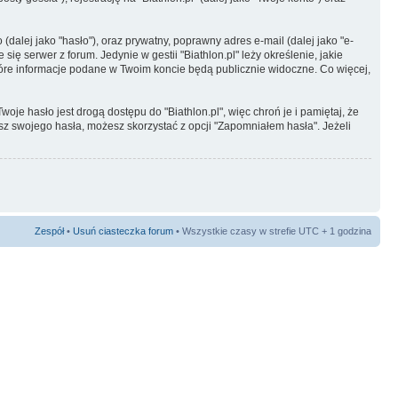
dalej jako "hasło"), oraz prywatny, poprawny adres e-mail (dalej jako "e-
ę serwer z forum. Jedynie w gestii "Biathlon.pl" leży określenie, jakie
tóre informacje podane w Twoim koncie będą publicznie widoczne. Co więcej,
je hasło jest drogą dostępu do "Biathlon.pl", więc chroń je i pamiętaj, że
isz swojego hasła, możesz skorzystać z opcji "Zapomniałem hasła". Jeżeli
Zespół
•
Usuń ciasteczka forum
• Wszystkie czasy w strefie UTC + 1 godzina