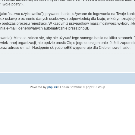
"Twoje posty").
 jako "nazwa użytkownika"), prywatne hasło, używane do logowania na Twoje konto (
ez ustawę o ochronie danych osobowych odpowiednią dla kraju, w którym znajduje si
ne podczas procesu rejestracji. W każdym z przypadków masz możliwość wyboru, k
nia e-maili generowanych automatycznie przez phpBB.
nia). Mimo to zaleca się, aby nie używać tego samego hasła na kilku stronach. Two
wiek innej organizacji, nie będzie prosić Cię o jego udostępnienie. Jeżeli zapomn
 oraz adresu e-mail. Następnie skrypt phpBB wygeneruje dla Ciebie nowe hasło.
Powered by
phpBB
® Forum Software © phpBB Group