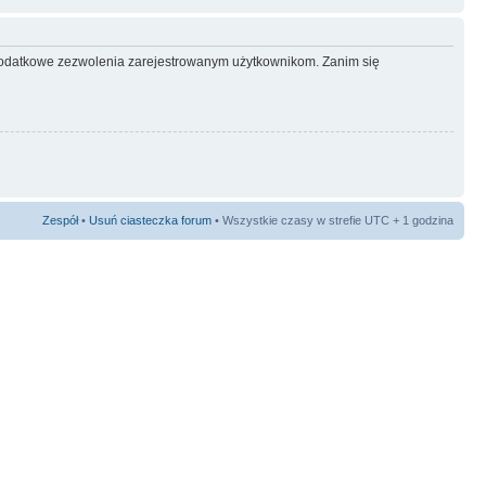
ć dodatkowe zezwolenia zarejestrowanym użytkownikom. Zanim się
Zespół
•
Usuń ciasteczka forum
• Wszystkie czasy w strefie UTC + 1 godzina