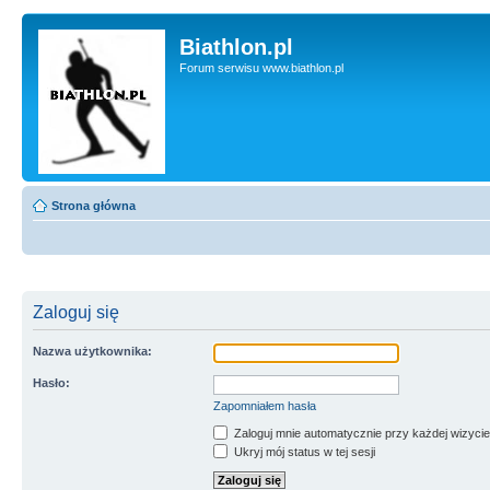
Biathlon.pl
Forum serwisu www.biathlon.pl
Strona główna
Zaloguj się
Nazwa użytkownika:
Hasło:
Zapomniałem hasła
Zaloguj mnie automatycznie przy każdej wizycie
Ukryj mój status w tej sesji