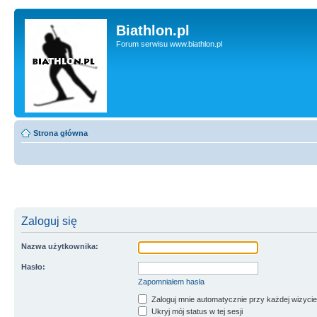
Biathlon.pl
Forum serwisu www.biathlon.pl
Strona główna
Zaloguj się
Nazwa użytkownika:
Hasło:
Zapomniałem hasła
Zaloguj mnie automatycznie przy każdej wizycie
Ukryj mój status w tej sesji