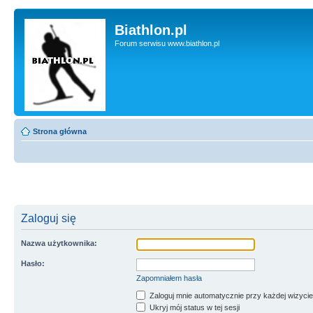
Biathlon.pl
Forum serwisu www.biathlon.pl
Strona główna
Zaloguj się
Nazwa użytkownika:
Hasło:
Zapomniałem hasła
Zaloguj mnie automatycznie przy każdej wizycie
Ukryj mój status w tej sesji