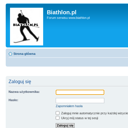
Biathlon.pl
Forum serwisu www.biathlon.pl
Strona główna
Zaloguj się
Nazwa użytkownika:
Hasło:
Zapomniałem hasła
Zaloguj mnie automatycznie przy każdej wizycie
Ukryj mój status w tej sesji