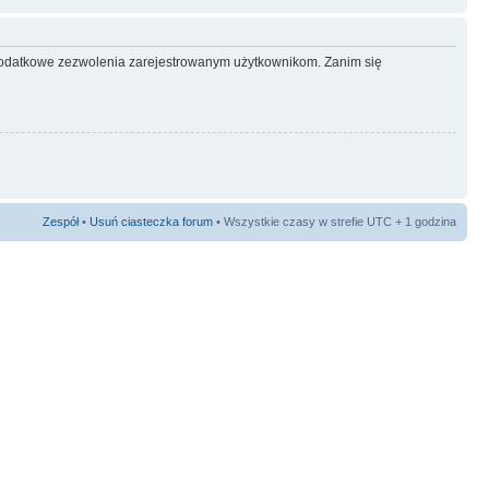
ć dodatkowe zezwolenia zarejestrowanym użytkownikom. Zanim się
Zespół
•
Usuń ciasteczka forum
• Wszystkie czasy w strefie UTC + 1 godzina