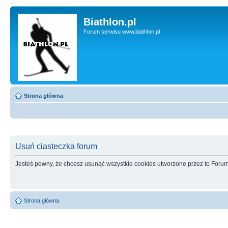
Biathlon.pl
Forum serwisu www.biathlon.pl
Strona główna
Usuń ciasteczka forum
Jesteś pewny, że chcesz usunąć wszystkie cookies utworzone przez to Foru
Strona główna