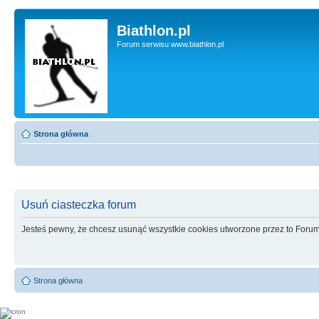
Biathlon.pl
Forum serwisu www.biathlon.pl
Strona główna
Usuń ciasteczka forum
Jesteś pewny, że chcesz usunąć wszystkie cookies utworzone przez to Foru
Strona główna