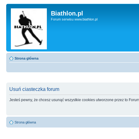
Biathlon.pl
Forum serwisu www.biathlon.pl
Strona główna
Usuń ciasteczka forum
Jesteś pewny, że chcesz usunąć wszystkie cookies utworzone przez to Foru
Strona główna