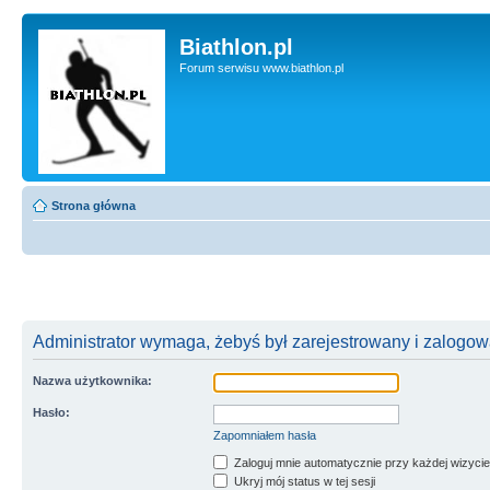
Biathlon.pl
Forum serwisu www.biathlon.pl
Strona główna
Administrator wymaga, żebyś był zarejestrowany i zalogowa
Nazwa użytkownika:
Hasło:
Zapomniałem hasła
Zaloguj mnie automatycznie przy każdej wizycie
Ukryj mój status w tej sesji