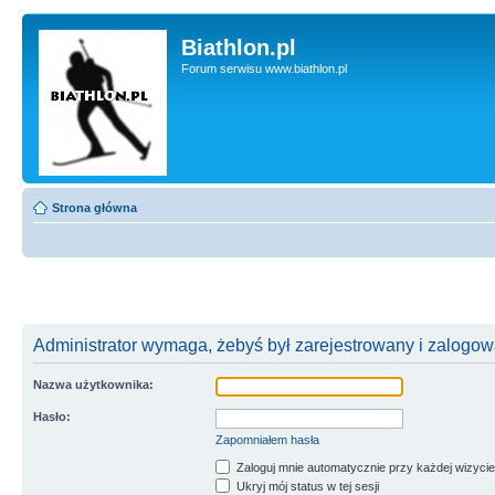
Biathlon.pl
Forum serwisu www.biathlon.pl
Strona główna
Administrator wymaga, żebyś był zarejestrowany i zalogowa
Nazwa użytkownika:
Hasło:
Zapomniałem hasła
Zaloguj mnie automatycznie przy każdej wizycie
Ukryj mój status w tej sesji