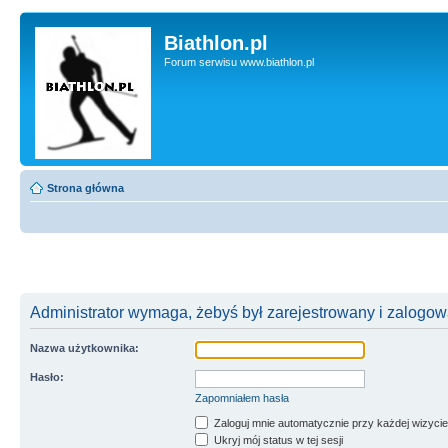
Biathlon.pl
Forum serwisu www.biathlon.pl
Strona główna
Administrator wymaga, żebyś był zarejestrowany i zalogowa
Nazwa użytkownika:
Hasło:
Zapomniałem hasła
Zaloguj mnie automatycznie przy każdej wizycie
Ukryj mój status w tej sesji