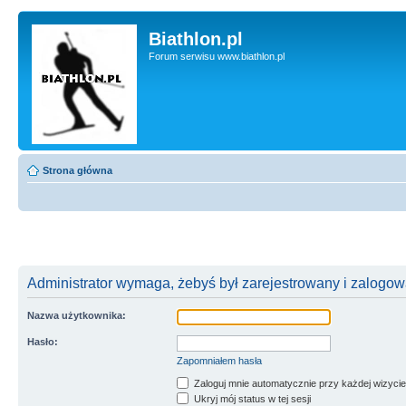
Biathlon.pl
Forum serwisu www.biathlon.pl
Strona główna
Administrator wymaga, żebyś był zarejestrowany i zalogowa
Nazwa użytkownika:
Hasło:
Zapomniałem hasła
Zaloguj mnie automatycznie przy każdej wizycie
Ukryj mój status w tej sesji