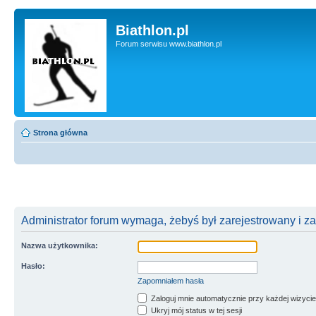
Biathlon.pl
Forum serwisu www.biathlon.pl
Strona główna
Administrator forum wymaga, żebyś był zarejestrowany i z
Nazwa użytkownika:
Hasło:
Zapomniałem hasła
Zaloguj mnie automatycznie przy każdej wizycie
Ukryj mój status w tej sesji