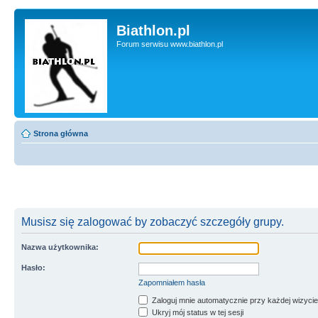
Biathlon.pl
Forum serwisu www.biathlon.pl
Strona główna
Musisz się zalogować by zobaczyć szczegóły grupy.
Nazwa użytkownika:
Hasło:
Zapomniałem hasła
Zaloguj mnie automatycznie przy każdej wizycie
Ukryj mój status w tej sesji