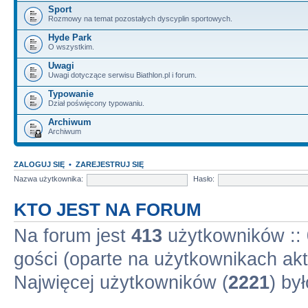
Sport
Rozmowy na temat pozostałych dyscyplin sportowych.
Hyde Park
O wszystkim.
Uwagi
Uwagi dotyczące serwisu Biathlon.pl i forum.
Typowanie
Dział poświęcony typowaniu.
Archiwum
Archiwum
ZALOGUJ SIĘ
•
ZAREJESTRUJ SIĘ
Nazwa użytkownika:
Hasło:
KTO JEST NA FORUM
Na forum jest
413
użytkowników :: 
gości (oparte na użytkownikach akt
Najwięcej użytkowników (
2221
) by