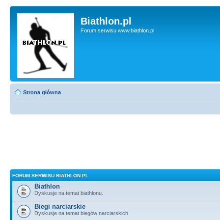
Biathlon.pl
Forum serwisu www.biathlon.pl
Strona główna
FORUM SERWISU BIATHLON.PL
Biathlon
Dyskusje na temat biathlonu.
Biegi narciarskie
Dyskusje na temat biegów narciarskich.