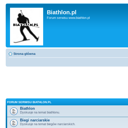
Biathlon.pl
Forum serwisu www.biathlon.pl
Strona główna
FORUM SERWISU BIATHLON.PL
Biathlon
Dyskusje na temat biathlonu.
Biegi narciarskie
Dyskusje na temat biegów narciarskich.