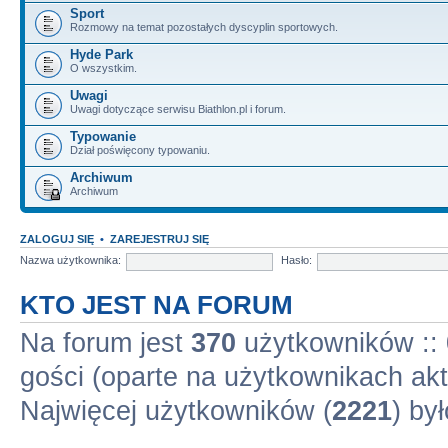
Sport
Rozmowy na temat pozostałych dyscyplin sportowych.
Hyde Park
O wszystkim.
Uwagi
Uwagi dotyczące serwisu Biathlon.pl i forum.
Typowanie
Dział poświęcony typowaniu.
Archiwum
Archiwum
ZALOGUJ SIĘ
•
ZAREJESTRUJ SIĘ
Nazwa użytkownika:
Hasło:
KTO JEST NA FORUM
Na forum jest
370
użytkowników :: 
gości (oparte na użytkownikach akt
Najwięcej użytkowników (
2221
) by