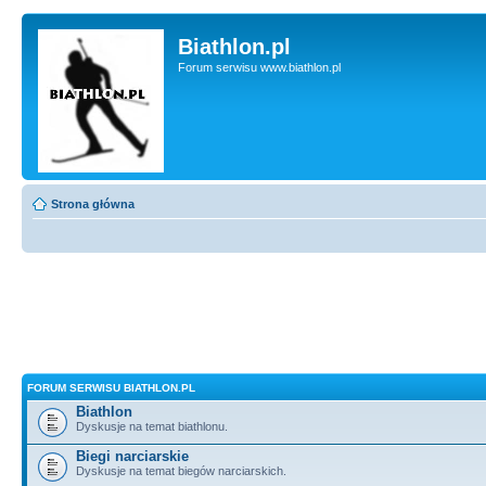
Biathlon.pl
Forum serwisu www.biathlon.pl
Strona główna
FORUM SERWISU BIATHLON.PL
Biathlon
Dyskusje na temat biathlonu.
Biegi narciarskie
Dyskusje na temat biegów narciarskich.