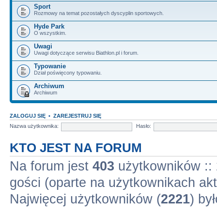
Sport
Rozmowy na temat pozostałych dyscyplin sportowych.
Hyde Park
O wszystkim.
Uwagi
Uwagi dotyczące serwisu Biathlon.pl i forum.
Typowanie
Dział poświęcony typowaniu.
Archiwum
Archiwum
ZALOGUJ SIĘ
•
ZAREJESTRUJ SIĘ
Nazwa użytkownika:
Hasło:
KTO JEST NA FORUM
Na forum jest
403
użytkowników :: 
gości (oparte na użytkownikach akt
Najwięcej użytkowników (
2221
) by