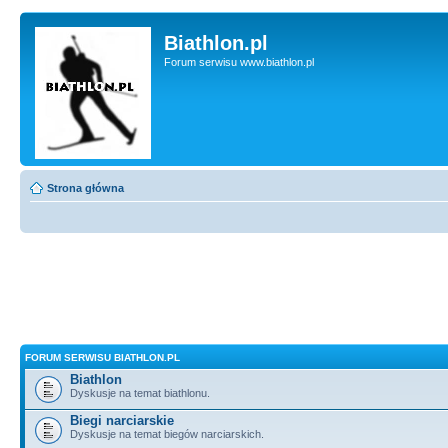
Biathlon.pl
Forum serwisu www.biathlon.pl
Strona główna
FORUM SERWISU BIATHLON.PL
Biathlon
Dyskusje na temat biathlonu.
Biegi narciarskie
Dyskusje na temat biegów narciarskich.