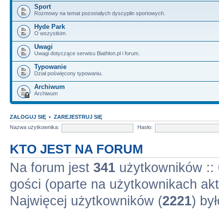
Sport
Rozmowy na temat pozostałych dyscyplin sportowych.
Hyde Park
O wszystkim.
Uwagi
Uwagi dotyczące serwisu Biathlon.pl i forum.
Typowanie
Dział poświęcony typowaniu.
Archiwum
Archiwum
ZALOGUJ SIĘ
•
ZAREJESTRUJ SIĘ
Nazwa użytkownika:
Hasło:
KTO JEST NA FORUM
Na forum jest
341
użytkowników :: 
gości (oparte na użytkownikach akt
Najwięcej użytkowników (
2221
) by