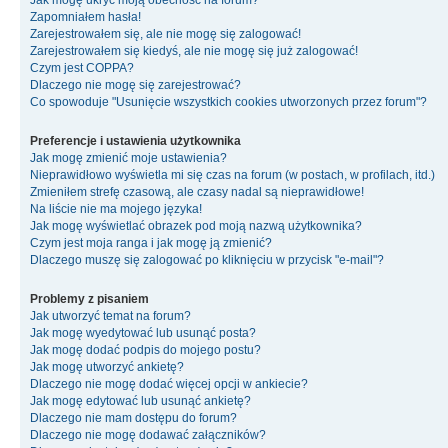
Jak mogę ukryć moją obecność na forum?
Zapomniałem hasła!
Zarejestrowałem się, ale nie mogę się zalogować!
Zarejestrowałem się kiedyś, ale nie mogę się już zalogować!
Czym jest COPPA?
Dlaczego nie mogę się zarejestrować?
Co spowoduje "Usunięcie wszystkich cookies utworzonych przez forum"?
Preferencje i ustawienia użytkownika
Jak mogę zmienić moje ustawienia?
Nieprawidłowo wyświetla mi się czas na forum (w postach, w profilach, itd.)
Zmieniłem strefę czasową, ale czasy nadal są nieprawidłowe!
Na liście nie ma mojego języka!
Jak mogę wyświetlać obrazek pod moją nazwą użytkownika?
Czym jest moja ranga i jak mogę ją zmienić?
Dlaczego muszę się zalogować po kliknięciu w przycisk "e-mail"?
Problemy z pisaniem
Jak utworzyć temat na forum?
Jak mogę wyedytować lub usunąć posta?
Jak mogę dodać podpis do mojego postu?
Jak mogę utworzyć ankietę?
Dlaczego nie mogę dodać więcej opcji w ankiecie?
Jak mogę edytować lub usunąć ankietę?
Dlaczego nie mam dostępu do forum?
Dlaczego nie mogę dodawać załączników?