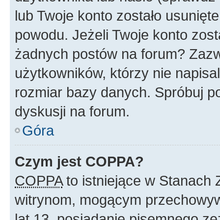
lub Twoje konto zostało usunięte
powodu. Jeżeli Twoje konto zost
żadnych postów na forum? Zazw
użytkowników, którzy nie napisa
rozmiar bazy danych. Spróbuj po
dyskusji na forum.
Góra
Czym jest COPPA?
COPPA
to istniejące w Stanach
witrynom, mogącym przechowywa
lat 13, posiadanie pisemnego z