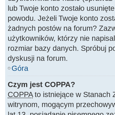
lub Twoje konto zostało usunięte
powodu. Jeżeli Twoje konto zost
żadnych postów na forum? Zazw
użytkowników, którzy nie napisa
rozmiar bazy danych. Spróbuj po
dyskusji na forum.
Góra
Czym jest COPPA?
COPPA
to istniejące w Stanach
witrynom, mogącym przechowywa
lat 13, posiadanie pisemnego z