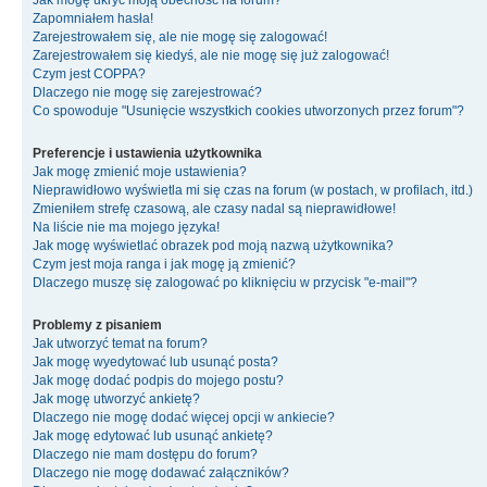
Jak mogę ukryć moją obecność na forum?
Zapomniałem hasła!
Zarejestrowałem się, ale nie mogę się zalogować!
Zarejestrowałem się kiedyś, ale nie mogę się już zalogować!
Czym jest COPPA?
Dlaczego nie mogę się zarejestrować?
Co spowoduje "Usunięcie wszystkich cookies utworzonych przez forum"?
Preferencje i ustawienia użytkownika
Jak mogę zmienić moje ustawienia?
Nieprawidłowo wyświetla mi się czas na forum (w postach, w profilach, itd.)
Zmieniłem strefę czasową, ale czasy nadal są nieprawidłowe!
Na liście nie ma mojego języka!
Jak mogę wyświetlać obrazek pod moją nazwą użytkownika?
Czym jest moja ranga i jak mogę ją zmienić?
Dlaczego muszę się zalogować po kliknięciu w przycisk "e-mail"?
Problemy z pisaniem
Jak utworzyć temat na forum?
Jak mogę wyedytować lub usunąć posta?
Jak mogę dodać podpis do mojego postu?
Jak mogę utworzyć ankietę?
Dlaczego nie mogę dodać więcej opcji w ankiecie?
Jak mogę edytować lub usunąć ankietę?
Dlaczego nie mam dostępu do forum?
Dlaczego nie mogę dodawać załączników?