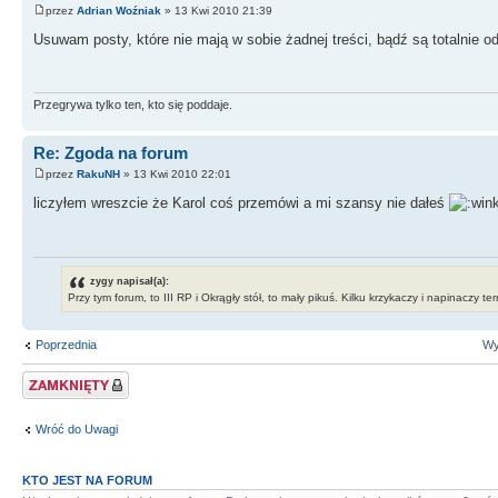
przez
Adrian Woźniak
» 13 Kwi 2010 21:39
Usuwam posty, które nie mają w sobie żadnej treści, bądź są totalnie 
Przegrywa tylko ten, kto się poddaje.
Re: Zgoda na forum
przez
RakuNH
» 13 Kwi 2010 22:01
liczyłem wreszcie że Karol coś przemówi a mi szansy nie dałeś
zygy napisał(a):
Przy tym forum, to III RP i Okrągły stół, to mały pikuś. Kilku krzykaczy i napinaczy t
Poprzednia
Wy
Zablokowany temat
Wróć do Uwagi
KTO JEST NA FORUM