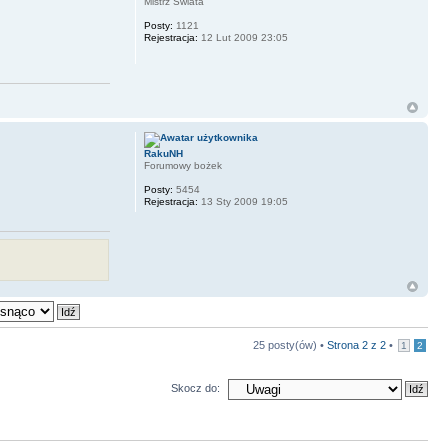
Mistrz Świata
Posty:
1121
Rejestracja:
12 Lut 2009 23:05
RakuNH
Forumowy bożek
Posty:
5454
Rejestracja:
13 Sty 2009 19:05
25 posty(ów) •
Strona
2
z
2
•
1
2
Skocz do: