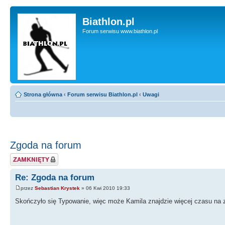
Biathlon.pl
Forum serwisu www.biathlon.pl
Strona główna
‹
Forum serwisu Biathlon.pl
‹
Uwagi
Zgoda na forum
Zablokowany temat
Re: Zgoda na forum
przez
Sebastian Krystek
» 06 Kwi 2010 19:33
Skończyło się Typowanie, więc może Kamila znajdzie więcej czasu na