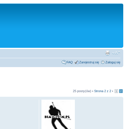
FAQ
Zarejestruj się
Zaloguj się
25 posty(ów) •
Strona
2
z
2
•
1
2