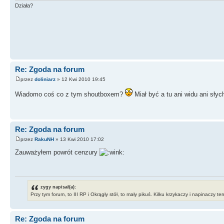
Działa?
Re: Zgoda na forum
przez
doliniarz
» 12 Kwi 2010 19:45
Wiadomo coś co z tym shoutboxem?
Miał być a tu ani widu ani sły
Re: Zgoda na forum
przez
RakuNH
» 13 Kwi 2010 17:02
Zauważyłem powrót cenzury
zygy napisał(a):
Przy tym forum, to III RP i Okrągły stół, to mały pikuś. Kilku krzykaczy i napinaczy t
Re: Zgoda na forum