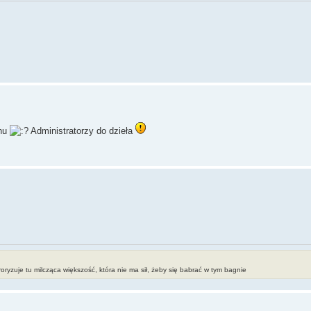
chu
Administratorzy do dzieła
erroryzuje tu milcząca większość, która nie ma sił, żeby się babrać w tym bagnie