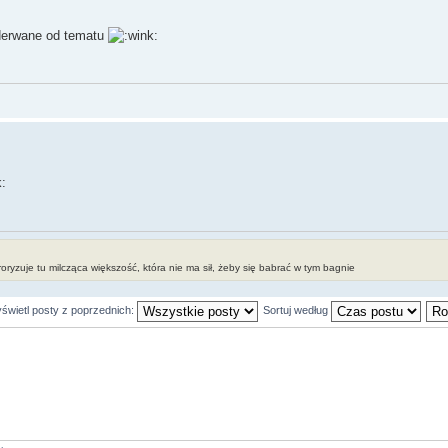
oderwane od tematu
erroryzuje tu milcząca większość, która nie ma sił, żeby się babrać w tym bagnie
świetl posty z poprzednich:
Sortuj według