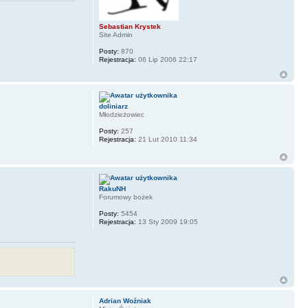
Sebastian Krystek
Site Admin
Posty:
870
Rejestracja:
06 Lip 2006 22:17
doliniarz
Młodzieżowiec
Posty:
257
Rejestracja:
21 Lut 2010 11:34
RakuNH
Forumowy bożek
Posty:
5454
Rejestracja:
13 Sty 2009 19:05
Adrian Woźniak