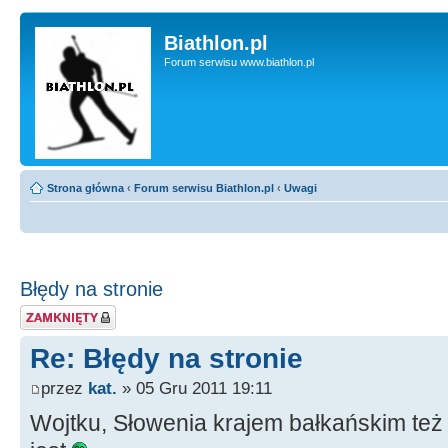
Biathlon.pl
Forum serwisu www.biathlon.pl
Strona główna
‹
Forum serwisu Biathlon.pl
‹
Uwagi
Błędy na stronie
Zablokowany temat
Re: Błędy na stronie
przez
kat.
» 05 Gru 2011 19:11
Wojtku, Słowenia krajem bałkańskim te