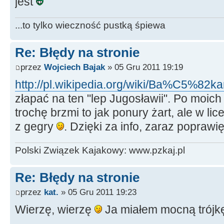
jest
...to tylko wieczność pustką śpiewa
Re: Błędy na stronie
przez
Wojciech Bajak
» 05 Gru 2011 19:19
http://pl.wikipedia.org/wiki/Ba%C5%82k
złapać na ten "lep Jugosławii". Po moic
trochę brzmi to jak ponury żart, ale w l
z gegry
. Dzięki za info, zaraz poprawię
Polski Związek Kajakowy: www.pzkaj.pl
Re: Błędy na stronie
przez
kat.
» 05 Gru 2011 19:23
Wierzę, wierzę
Ja miałem mocną trój