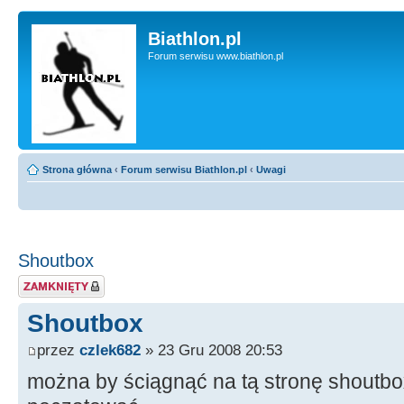
Biathlon.pl
Forum serwisu www.biathlon.pl
Strona główna
‹
Forum serwisu Biathlon.pl
‹
Uwagi
Shoutbox
Zablokowany temat
Shoutbox
przez
czlek682
» 23 Gru 2008 20:53
można by ściągnąć na tą stronę shoutbo