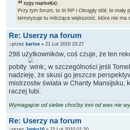
zygy napisał(a):
Przy tym forum, to III RP i Okrągły stół, to mały 
terroryzuje tu milcząca większość, która nie ma 
Re: Userzy na forum
przez
karlos
» 21 Lut 2010 23:27
298 użytkowników, coś czuje, że ten rek
pobity
, w szczególności jeśli Tome
nadzieję, że skusi go jeszcze perspekty
mistrzostw świata w Chanty Mansijsku, k
raczej lubi.
Wymagajcie od siebie choćby inni od was nie w
Re: Userzy na forum
przez
Janko10
» 22 Lut 2010 01:20