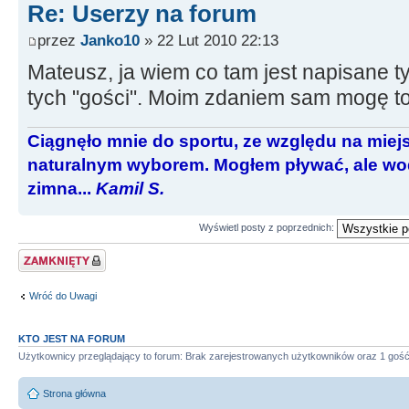
Re: Userzy na forum
przez
Janko10
» 22 Lut 2010 22:13
Mateusz, ja wiem co tam jest napisane tyl
tych "gości". Moim zdaniem sam mogę to
Ciągnęło mnie do sportu, ze względu na miej
naturalnym wyborem. Mogłem pływać, ale wod
zimna...
Kamil S.
Wyświetl posty z poprzednich:
Zablokowany temat
Wróć do Uwagi
KTO JEST NA FORUM
Użytkownicy przeglądający to forum: Brak zarejestrowanych użytkowników oraz 1 goś
Strona główna