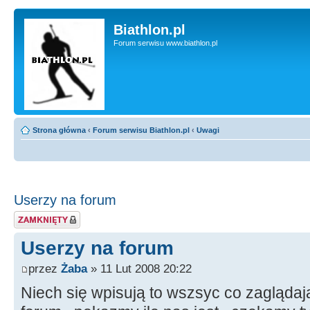
Biathlon.pl
Forum serwisu www.biathlon.pl
Strona główna
‹
Forum serwisu Biathlon.pl
‹
Uwagi
Userzy na forum
Zablokowany temat
Userzy na forum
przez
Żaba
» 11 Lut 2008 20:22
Niech się wpisują to wszsyc co zaglądaj