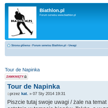
Biathlon.pl
Forum serwisu www.biathlon.pl
Strona główna
‹
Forum serwisu Biathlon.pl
‹
Uwagi
Tour de Napinka
Zablokowany temat
Tour de Napinka
przez
kat.
» 07 Sty 2014 19:31
Piszcie tutaj swoje uwagi / żale na temat