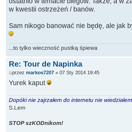
ostatnio w temacie biegów. Także, a w 
w kwestii ostrzeżeń / banów.
Sam nikogo banować nie będę, ale jak by
...to tylko wieczność pustką śpiewa
Re: Tour de Napinka
przez
markos7207
» 07 Sty 2014 19:45
Yurek kaput
Dopóki nie zajrzałem do internetu nie wiedziałem,
S.Lem
STOP szKODnikom!