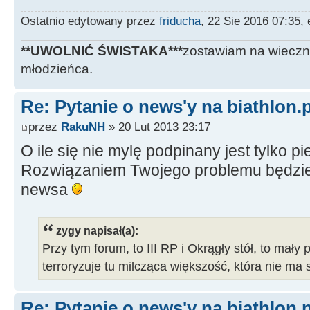
Ostatnio edytowany przez
friducha
, 22 Sie 2016 07:35,
**UWOLNIĆ ŚWISTAKA***
zostawiam na wieczn
młodzieńca.
Re: Pytanie o news'y na biathlon.p
przez
RakuNH
» 20 Lut 2013 23:17
O ile się nie mylę podpinany jest tylko p
Rozwiązaniem Twojego problemu będzie
newsa
zygy napisał(a):
Przy tym forum, to III RP i Okrągły stół, to mały 
terroryzuje tu milcząca większość, która nie ma 
Re: Pytanie o news'y na biathlon.p