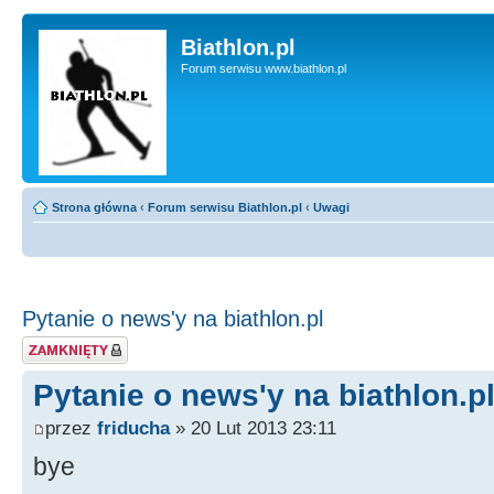
Biathlon.pl
Forum serwisu www.biathlon.pl
Strona główna
‹
Forum serwisu Biathlon.pl
‹
Uwagi
Pytanie o news'y na biathlon.pl
Zablokowany temat
Pytanie o news'y na biathlon.p
przez
friducha
» 20 Lut 2013 23:11
bye