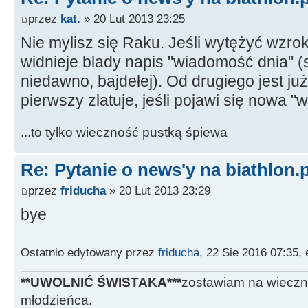
przez
kat.
» 20 Lut 2013 23:25
Nie mylisz się Raku. Jeśli wytężyć wzro
widnieje blady napis "wiadomość dnia" 
niedawno, bajdełej). Od drugiego jest ju
pierwszy zlatuje, jeśli pojawi się nowa 
...to tylko wieczność pustką śpiewa
Re: Pytanie o news'y na biathlon.p
przez
friducha
» 20 Lut 2013 23:29
bye
Ostatnio edytowany przez
friducha
, 22 Sie 2016 07:35,
**UWOLNIĆ ŚWISTAKA***
zostawiam na wieczn
młodzieńca.