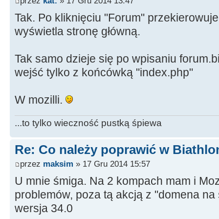
przez
kat.
» 17 Gru 2014 13:47
Tak. Po kliknięciu "Forum" przekierowuje
wyświetla stronę główną.
Tak samo dzieje się po wpisaniu forum.b
wejść tylko z końcówką "index.php"
W mozilli.
...to tylko wieczność pustką śpiewa
Re: Co należy poprawić w Biathlo
przez
maksim
» 17 Gru 2014 15:57
U mnie śmiga. Na 2 kompach mam i Mozi
problemów, poza tą akcją z "domena na 
wersja 34.0