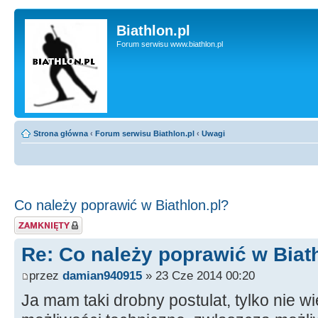
Biathlon.pl
Forum serwisu www.biathlon.pl
Strona główna
‹
Forum serwisu Biathlon.pl
‹
Uwagi
Co należy poprawić w Biathlon.pl?
Zablokowany temat
Re: Co należy poprawić w Biat
przez
damian940915
» 23 Cze 2014 00:20
Ja mam taki drobny postulat, tylko nie w