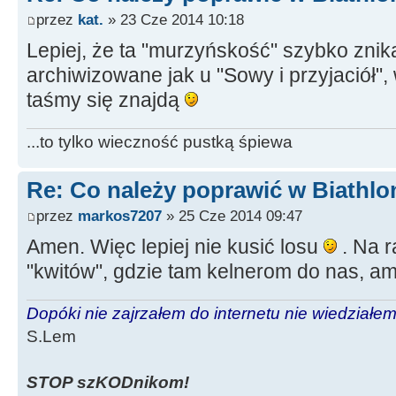
przez
kat.
» 23 Cze 2014 10:18
Lepiej, że ta "murzyńskość" szybko znik
archiwizowane jak u "Sowy i przyjaciół",
taśmy się znajdą
...to tylko wieczność pustką śpiewa
Re: Co należy poprawić w Biathlo
przez
markos7207
» 25 Cze 2014 09:47
Amen. Więc lepiej nie kusić losu
. Na 
"kwitów", gdzie tam kelnerom do nas, a
Dopóki nie zajrzałem do internetu nie wiedziałem,
S.Lem
STOP szKODnikom!