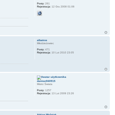
Posty:
261
Rejestracja:
12 Gru 2008 01:06
albatros
Młodzieżowiec
Posty:
471
Rejestracja:
10 Lut 2010 23:05
damian940915
Mistrz Świata
Posty:
1257
Rejestracja:
13 Lut 2009 23:26
Adrian Woźniak