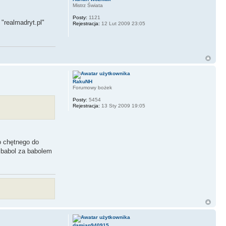
Mistrz Świata
Posty:
1121
"realmadryt.pl"
Rejestracja:
12 Lut 2009 23:05
RakuNH
Forumowy bożek
Posty:
5454
Rejestracja:
13 Sty 2009 19:05
o chętnego do
i babol za babolem
damian940915