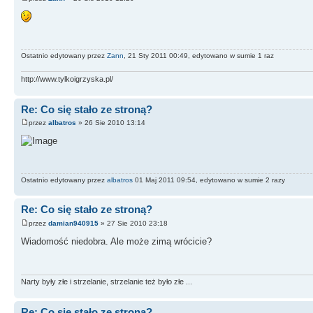
Ostatnio edytowany przez
Zann
, 21 Sty 2011 00:49, edytowano w sumie 1 raz
http://www.tylkoigrzyska.pl/
Re: Co się stało ze stroną?
przez
albatros
» 26 Sie 2010 13:14
Ostatnio edytowany przez
albatros
01 Maj 2011 09:54, edytowano w sumie 2 razy
Re: Co się stało ze stroną?
przez
damian940915
» 27 Sie 2010 23:18
Wiadomość niedobra. Ale może zimą wrócicie?
Narty były złe i strzelanie, strzelanie też było złe ...
Re: Co się stało ze stroną?