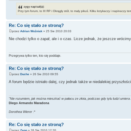
zygy napisał(a):
Przy tym forum, to III RP i Okrągły stół, to mały pikuś. Kilku krzykaczy i napinaczy t
Re: Co się stało ze stroną?
przez
Adrian Woźniak
» 25 Sie 2010 20:03
Nie chodzi tylko o zapał, ale i o czas. Licze jednak, że jeszcze wrócim
Przegrywa tylko ten, kto się poddaje.
Re: Co się stało ze stroną?
przez
Duche
» 26 Sie 2010 09:55
A forum będzie istniało dalej, czy jednak także w niedalekiej przyszłośc
"Nie rozumiem, jak można mieszkać w pałacu ze złota, podczas gdy tylu ludzi umiera 
Diego Armando Maradona
Dorothea Wierer :*
Re: Co się stało ze stroną?
przez
Zann
» 26 Sie 2010 12:20