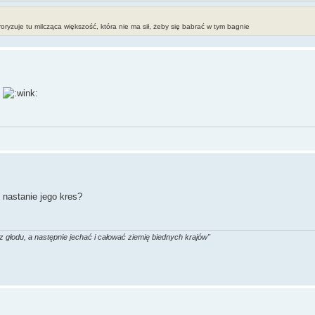
erroryzuje tu milcząca większość, która nie ma sił, żeby się babrać w tym bagnie
y
i nastanie jego kres?
z głodu, a następnie jechać i całować ziemię biednych krajów"