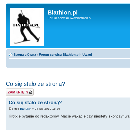
Biathlon.pl
Forum serwisu www.biathlon.pl
Strona główna
‹
Forum serwisu Biathlon.pl
‹
Uwagi
Co się stało ze stroną?
Zablokowany temat
Co się stało ze stroną?
przez
RakuNH
» 24 Sie 2010 15:26
Krótkie pytanie do redaktorów. Macie wakacje czy niestety skończył wa