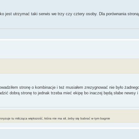
o jest utrzymać taki serwis we trzy czy cztery osoby. Dla porównania stroną 
owadziłem stronę o kombinacje i też musiałem zrezygnować nie było żadneg
zić dobrą stronę to jednak trzeba mieć ekipę bo inaczej będą słabe newsy 
erroryzuje tu milcząca większość, która nie ma sił, żeby się babrać w tym bagnie