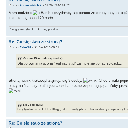
przez
Adrian Woźniak
» 31 Sie 2010 07:27
Mam nadzieje
Bardzo przydałaby się pomoc ze strony innych, ciężk
zajmuje się ponad 20 osób...
Przegrywa tylko ten, kto się poddaje.
Re: Co się stało ze stroną?
przez
RakuNH
» 31 Sie 2010 08:01
Adrian Woźniak napisał(a):
Dla porównania stroną "realmadryt.pl" zajmuje się ponad 20 osób...
Stroną hutnik-krakow.pl zajmują się 3 osoby.
Choć chwile popr
pracy na "na cały etat" i jedna osoba mocno wspomagająca. Żeby prowad
zygy napisał(a):
Przy tym forum, to III RP i Okrągły stół, to mały pikuś. Kilku krzykaczy i napinaczy t
Re: Co się stało ze stroną?