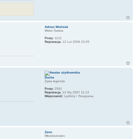
Adrian Woźniak
Mistrz Świata
Posty:
1121
Rejestracja:
12 Lut 2009 23:05
Duche
Żywa legenda
Posty:
2561
Rejestracja:
13 Sty 2007 11:13
Miejscowość:
Lędziny / Лендзины
Zann
Młodzieżowiec