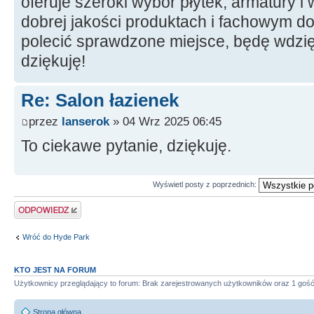
oferuje szeroki wybór płytek, armatury i
dobrej jakości produktach i fachowym do
polecić sprawdzone miejsce, będę wdzię
dziękuję!
Re: Salon łazienek
przez
lanserok
» 04 Wrz 2025 06:45
To ciekawe pytanie, dziękuję.
Wyświetl posty z poprzednich:
Wyślij odpowiedź
Wróć do Hyde Park
KTO JEST NA FORUM
Użytkownicy przeglądający to forum: Brak zarejestrowanych użytkowników oraz 1 goś
Strona główna