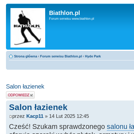
Biathlon.pl
Forum serwisu www.biathlon.pl
Strona główna
‹
Forum serwisu Biathlon.pl
‹
Hyde Park
Salon łazienek
Wyślij odpowiedź
Salon łazienek
przez
Kacp11
» 14 Lut 2025 12:45
Cześć! Szukam sprawdzonego
salonu ł