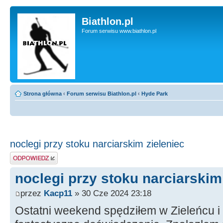
Biathlon.pl
Forum serwisu www.biathlon.pl
Strona główna
‹
Forum serwisu Biathlon.pl
‹
Hyde Park
noclegi przy stoku narciarskim zieleniec
Wyślij odpowiedź
noclegi przy stoku narciarskim
przez
Kacp11
» 30 Cze 2024 23:18
Ostatni weekend spędziłem w Zieleńcu i